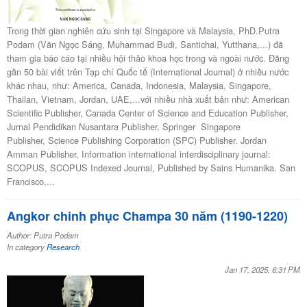
Trong thời gian nghiên cứu sinh tại Singapore và Malaysia, PhD.Putra
Podam (Văn Ngọc Sáng, Muhammad Budi, Santichai, Yutthana,...) đã
tham gia báo cáo tại nhiều hội thảo khoa học trong và ngoài nước. Đăng
gần 50 bài viết trên Tạp chí Quốc tế (International Journal) ở nhiều nước
khác nhau, như: America, Canada, Indonesia, Malaysia, Singapore,
Thailan, Vietnam, Jordan, UAE,...với nhiều nhà xuất bản như: American
Scientific Publisher, Canada Center of Science and Education Publisher,
Jurnal Pendidikan Nusantara Publisher, Springer Singapore
Publisher, Science Publishing Corporation (SPC) Publisher. Jordan
Amman Publisher, Information international interdisciplinary journal:
SCOPUS, SCOPUS Indexed Journal, Published by Sains Humanika. San
Francisco,...
Angkor chinh phục Champa 30 năm (1190-1220)
Author: Putra Podam
In category
Research
Jan 17, 2025, 6:31 PM