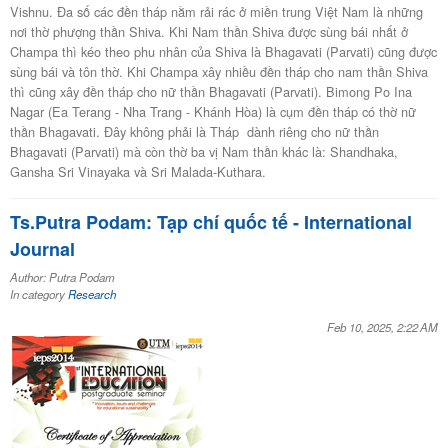
Vishnu. Ða số các đền tháp nằm rải rác ở miền trung Việt Nam là những
nơi thờ phượng thần Shiva. Khi Nam thần Shiva được sùng bái nhất ở
Champa thì kéo theo phu nhân của Shiva là Bhagavati (Parvati) cũng được
sùng bái và tôn thờ. Khi Champa xây nhiều đền tháp cho nam thần Shiva
thì cũng xây đền tháp cho nữ thần Bhagavati (Parvati). Bimong Po Ina
Nagar (Ea Terang - Nha Trang - Khánh Hòa) là cụm đền tháp có thờ nữ
thần Bhagavati. Đây không phải là Tháp dành riêng cho nữ thần
Bhagavati (Parvati) mà còn thờ ba vị Nam thần khác là: Shandhaka,
Gansha Sri Vinayaka và Sri Malada-Kuthara.
Ts.Putra Podam: Tạp chí quốc tế - International
Journal
Author: Putra Podam
In category
Research
Feb 10, 2025, 2:22 AM