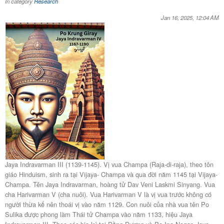
In category
Research
Jan 16, 2025, 12:04 AM
Jaya Indravarman III (1139-1145). Vị vua Champa (Raja-di-raja), theo tôn
giáo Hinduism, sinh ra tại Vijaya- Champa và qua đời năm 1145 tại Vijaya-
Champa. Tên Jaya Indravarman, hoàng tử Dav Veni Laskmi Sinyang. Vua
cha Harivarman V (cha nuôi). Vua Harivarman V là vị vua trước không có
người thừa kế nên thoái vị vào năm 1129. Con nuôi của nhà vua tên Po
Sulika được phong làm Thái tử Champa vào năm 1133, hiệu Jaya