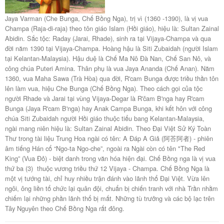
Jaya Varman (Che Bunga, Chế Bồng Nga), trị vì (1360 -1390), là vị vua
Champa (Raja-di-raja) theo tôn giáo Islam (Hồi giáo), hiệu là: Sultan Zainal
Abidin. Sắc tộc: Raday (Jarai, Rhade), sinh ra tại Vijaya-Champa và qua
đời năm 1390 tại Vijaya-Champa. Hoàng hậu là Siti Zubaidah (người Islam
tại Kelantan-Malaysia). Hậu duệ là Chế Ma Nô Đà Nan, Chế San Nô, và
công chúa Puteri Amina. Thân phụ là vua Jaya Ananda (Chế Anan). Năm
1360, vua Maha Sawa (Trà Hòa) qua đời, R'cam Bunga được triều thần tôn
lên làm vua, hiệu Che Bunga (Chế Bồng Nga). Theo cách gọi của tộc
người Rhade và Jarai tại vùng Vijaya-Degar là R'čam B'nga hay R'cam
Bunga (Jaya R'cam B'nga) hay Anak Campa Bunga, khi kết hôn với công
chúa Siti Zubaidah người Hồi giáo thuộc tiểu bang Kelantan-Malaysia,
ngài mang niên hiệu là: Sultan Zainal Abidin. Theo Đại Việt Sử Ký Toàn
Thư trong tài liệu Trung Hoa ngài có tên: A Đáp A Giả (阿荅阿者) - phiên
âm tiếng Hán cổ “Ngo-ta Ngo-che”, ngoài ra Ngài còn có tên "The Red
King” (Vua Đỏ) - biệt danh trong văn hóa hiện đại. Chế Bồng nga là vị vua
thứ ba (3) thuộc vương triều thứ 12 Vijaya - Champa. Chế Bồng Nga là
một vị tướng tài, chỉ huy nhiều trận đánh vào lãnh thổ Đại Việt. Vừa lên
ngôi, ông liền tổ chức lại quân đội, chuẩn bị chiến tranh với nhà Trần nhằm
chiếm lại những phần lãnh thổ bị mất. Những tù trưởng và các bộ lạc trên
Tây Nguyên theo Chế Bồng Nga rất đông.