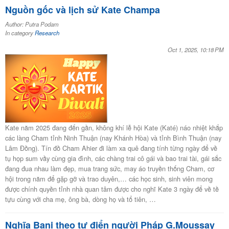
Nguồn gốc và lịch sử Kate Champa
Author: Putra Podam
In category
Research
Oct 1, 2025, 10:18 PM
Kate năm 2025 đang đến gần, không khí lễ hội Kate (Katé) náo nhiệt khắp
các làng Cham tỉnh Ninh Thuận (nay Khánh Hòa) và tỉnh Bình Thuận (nay
Lâm Đồng). Tín đồ Cham Ahier đi làm xa quê đang tính từng ngày để về
tụ họp sum vầy cùng gia đình, các chàng trai cô gái và bao trai tài, gái sắc
đang đua nhau làm đẹp, mua trang sức, may áo truyền thống Cham, cơ
hội trong năm để gặp gỡ và trao duyên,… các học sinh, sinh viên mong
được chính quyền tỉnh nhà quan tâm được cho nghĩ Kate 3 ngày để về tề
tựu cùng với cha mẹ, ông bà, dòng họ và tổ tiên, …
Nghĩa Bani theo tự điển người Pháp G.Moussay