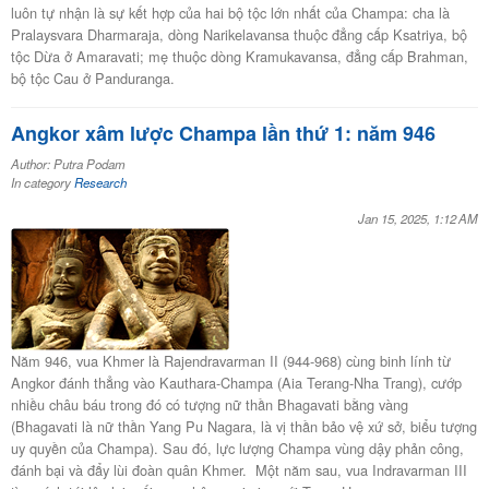
luôn tự nhận là sự kết hợp của hai bộ tộc lớn nhất của Champa: cha là
Pralaysvara Dharmaraja, dòng Narikelavansa thuộc đẳng cấp Ksatriya, bộ
tộc Dừa ở Amaravati; mẹ thuộc dòng Kramukavansa, đẳng cấp Brahman,
bộ tộc Cau ở Panduranga.
Angkor xâm lược Champa lần thứ 1: năm 946
Author: Putra Podam
In category
Research
Jan 15, 2025, 1:12 AM
Năm 946, vua Khmer là Rajendravarman II (944-968) cùng binh lính từ
Angkor đánh thẳng vào Kauthara-Champa (Aia Terang-Nha Trang), cướp
nhiều châu báu trong đó có tượng nữ thần Bhagavati bằng vàng
(Bhagavati là nữ thần Yang Pu Nagara, là vị thần bảo vệ xứ sở, biểu tượng
uy quyền của Champa). Sau đó, lực lượng Champa vùng dậy phản công,
đánh bại và đẩy lùi đoàn quân Khmer. Một năm sau, vua Indravarman III