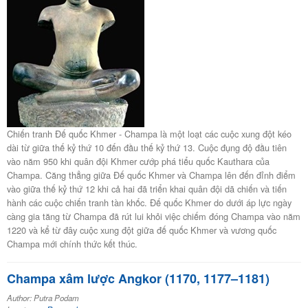
Chiến tranh Đế quốc Khmer - Champa là một loạt các cuộc xung đột kéo
dài từ giữa thế kỷ thứ 10 đến đầu thế kỷ thứ 13. Cuộc đụng độ đầu tiên
vào năm 950 khi quân đội Khmer cướp phá tiểu quốc Kauthara của
Champa. Căng thẳng giữa Đế quốc Khmer và Champa lên đến đỉnh điểm
vào giữa thế kỷ thứ 12 khi cả hai đã triển khai quân đội dã chiến và tiến
hành các cuộc chiến tranh tàn khốc. Đế quốc Khmer do dưới áp lực ngày
càng gia tăng từ Champa đã rút lui khỏi việc chiếm đóng Champa vào năm
1220 và kể từ đây cuộc xung đột giữa đế quốc Khmer và vương quốc
Champa mới chính thức kết thúc.
Champa xâm lược Angkor (1170, 1177–1181)
Author: Putra Podam