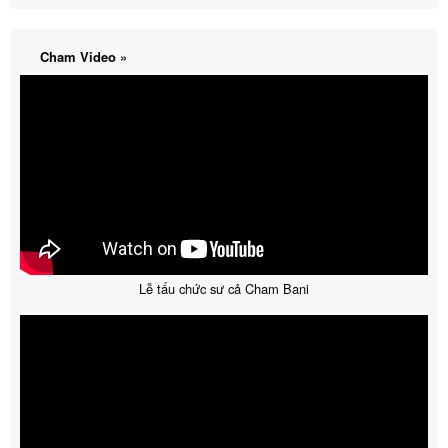
Cham Video »
Lễ tấu chức sư cả Cham Bani