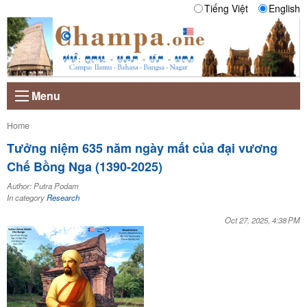
Tiếng Việt
English
Menu
Current:
Home
Tưởng niệm 635 năm ngày mất của đại vương
Chế Bồng Nga (1390-2025)
Author: Putra Podam
In category
Research
Oct 27, 2025, 4:38 PM