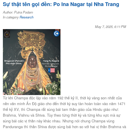
Sự thật tên gọi đền: Po Ina Nagar tại Nha Trang
Author: Putra Podam
In category
Research
May 7, 2025, 6:11 PM
Từ khi Champa độc lập vào năm 192 thế kỷ II, thời kỳ vàng son nhất của
nền văn minh Ấn Ðộ giáo cho đến thời kỳ suy tàn hoàn toàn vào năm 1471
thế kỷ XV, thì Champa rất sùng bái tam thần giáo của Hindu giáo như:
Brahma, Vishnu và Shiva. Tùy theo từng thời kỳ và từng khu vực mà sự
sùng bái các vị thần này khác nhau. Nhưng nói chung Champa vùng
Panduranga thì thần Shiva được sùng bái hơn so với hai vị thần Brahma và