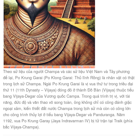
Theo sử liệu của người Champa và các sử liệu Việt Nam và Tây phương
để lại, Po Krung Garai (Po Klong Garai: Thủ lĩnh Rồng) là nhân vật có thật
trong lịch sử Champa. Ngài Po Krung Garai là vị vua thứ tư trong triều đại
thứ 11 (11th Dynasty – Vijaya) đóng đô ở thành Đồ Bàn (Vijaya) thuộc tiểu
bang Vijaya-Degar của Vương quốc Campa. Trong quá trình trị vị, với tài
năng, đức độ và văn thao võ song toàn, ông không chỉ có công đánh giặc
ngoại xâm, kiến thiết đất nước Champa trong lịch sử mà còn có công lớn
cho công trình thủy lợi ở tiểu bang Vijaya-Degar và Panduranga. Năm
1192, vua Po Krung Garay (Jaya Indravarman IV) bị tử trận tại Traik (phía
bắc Vijaya-Champa).