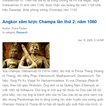
Indravarman III. Theo các bia ký tại Đồng Dương và Po Ina Nagar, Jaya
Indravarman III sinh năm 1106, được nhận vào hoàng tộc năm 1129 tước
hiệu Devaraja, được phong vương (Yuvaraja) năm 1133.
Angkor xâm lược Champa lần thứ 2: năm 1080
Author: Putra Podam
In category
Research
Jan 15, 2025, 5:18 AM
Vua Champa, Harivarman IV (1074-1080), tên thật là Prince Thang (Hoàng
tử Thang), tên tiếng Phạn Vishnumurti, Madhavamurti, Devatamurti. Tên
hiệu: Yang Po Ku Vijaya Sri Harivarmmadeva. Vị vua Champa (Raja-di-
raja), theo tôn giáo Hinduism. Ông sinh ra tại Quảng Nam (Champa) và
mất 1081 tại Indrapura. Cha ông là một quý tộc thuộc họ Dừa (các bộ tộc
phía bắc), còn mẹ ông là thành viên của họ Cau (các bộ lạc phía nam) mà
dân chúng Panduranga cho là dòng vương tôn chân truyền của vương quốc
Champa. Hoàng tử Thang rất tự hào về nguồn gốc xuất thân của mình, vì