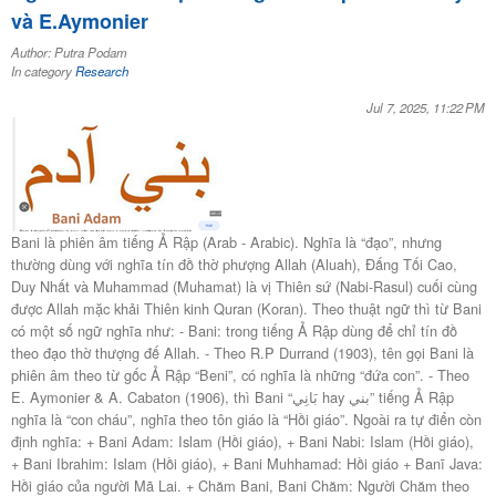
và E.Aymonier
Author: Putra Podam
In category
Research
Jul 7, 2025, 11:22 PM
Bani là phiên âm tiếng Ả Rập (Arab - Arabic). Nghĩa là “đạo”, nhưng
thường dùng với nghĩa tín đồ thờ phượng Allah (Aluah), Đấng Tối Cao,
Duy Nhất và Muhammad (Muhamat) là vị Thiên sứ (Nabi-Rasul) cuối cùng
được Allah mặc khải Thiên kinh Quran (Koran). Theo thuật ngữ thì từ Bani
có một số ngữ nghĩa như: - Bani: trong tiếng Ả Rập dùng để chỉ tín đồ
theo đạo thờ thượng đế Allah. - Theo R.P Durrand (1903), tên gọi Bani là
phiên âm theo từ gốc Ả Rập “Beni”, có nghĩa là những “đứa con”. - Theo
E. Aymonier & A. Cabaton (1906), thì Bani “بَانِي hay بني” tiếng Ả Rập
nghĩa là “con cháu”, nghĩa theo tôn giáo là “Hồi giáo”. Ngoài ra tự điển còn
định nghĩa: + Bani Adam: Islam (Hồi giáo), + Bani Nabi: Islam (Hồi giáo),
+ Bani Ibrahim: Islam (Hồi giáo), + Bani Muhhamad: Hồi giáo + Banī Java:
Hồi giáo của người Mã Lai. + Chăm Bani, Bani Chăm: Người Chăm theo