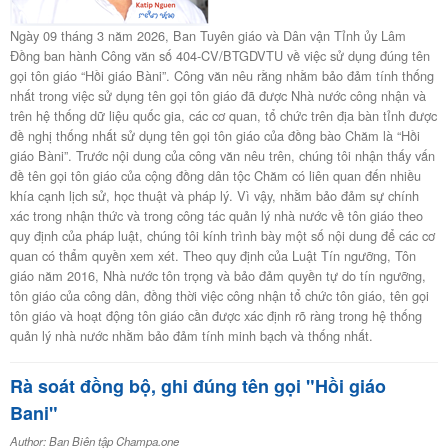
Ngày 09 tháng 3 năm 2026, Ban Tuyên giáo và Dân vận Tỉnh ủy Lâm
Đồng ban hành Công văn số 404-CV/BTGDVTU về việc sử dụng đúng tên
gọi tôn giáo “Hồi giáo Bàni”. Công văn nêu rằng nhằm bảo đảm tính thống
nhất trong việc sử dụng tên gọi tôn giáo đã được Nhà nước công nhận và
trên hệ thống dữ liệu quốc gia, các cơ quan, tổ chức trên địa bàn tỉnh được
đề nghị thống nhất sử dụng tên gọi tôn giáo của đồng bào Chăm là “Hồi
giáo Bàni”. Trước nội dung của công văn nêu trên, chúng tôi nhận thấy vấn
đề tên gọi tôn giáo của cộng đồng dân tộc Chăm có liên quan đến nhiều
khía cạnh lịch sử, học thuật và pháp lý. Vì vậy, nhằm bảo đảm sự chính
xác trong nhận thức và trong công tác quản lý nhà nước về tôn giáo theo
quy định của pháp luật, chúng tôi kính trình bày một số nội dung để các cơ
quan có thẩm quyền xem xét. Theo quy định của Luật Tín ngưỡng, Tôn
giáo năm 2016, Nhà nước tôn trọng và bảo đảm quyền tự do tín ngưỡng,
tôn giáo của công dân, đồng thời việc công nhận tổ chức tôn giáo, tên gọi
tôn giáo và hoạt động tôn giáo cần được xác định rõ ràng trong hệ thống
quản lý nhà nước nhằm bảo đảm tính minh bạch và thống nhất.
Rà soát đồng bộ, ghi đúng tên gọi "Hồi giáo
Bani"
Author: Ban Biên tập Champa.one