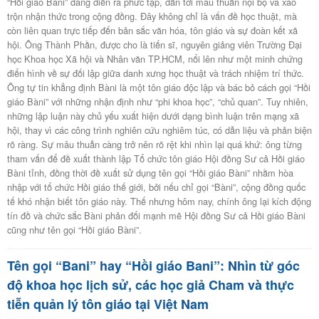
“Hồi giáo Bàni” đang diễn ra phức tạp, dẫn tới mâu thuẫn nội bộ và xáo
trộn nhận thức trong cộng đồng. Đây không chỉ là vấn đề học thuật, mà
còn liên quan trực tiếp đến bản sắc văn hóa, tôn giáo và sự đoàn kết xã
hội. Ông Thành Phần, được cho là tiến sĩ, nguyên giảng viên Trường Đại
học Khoa học Xã hội và Nhân văn TP.HCM, nổi lên như một minh chứng
điển hình về sự đối lập giữa danh xưng học thuật và trách nhiệm trí thức.
Ông tự tin khẳng định Bàni là một tôn giáo độc lập và bác bỏ cách gọi “Hồi
giáo Bàni” với những nhận định như “phi khoa học”, “chủ quan”. Tuy nhiên,
những lập luận này chủ yếu xuất hiện dưới dạng bình luận trên mạng xã
hội, thay vì các công trình nghiên cứu nghiêm túc, có dẫn liệu và phản biện
rõ ràng. Sự mâu thuẫn càng trở nên rõ rệt khi nhìn lại quá khứ: ông từng
tham vấn để đề xuất thành lập Tổ chức tôn giáo Hội đồng Sư cả Hồi giáo
Bàni tỉnh, đồng thời đề xuất sử dụng tên gọi “Hồi giáo Bàni” nhằm hòa
nhập với tổ chức Hồi giáo thế giới, bởi nếu chỉ gọi “Bàni”, cộng đồng quốc
tế khó nhận biết tôn giáo này. Thế nhưng hôm nay, chính ông lại kích động
tín đồ và chức sắc Bàni phản đối mạnh mẽ Hội đồng Sư cả Hồi giáo Bàni
cũng như tên gọi “Hồi giáo Bàni”.
Tên gọi “Bani” hay “Hồi giáo Bani”: Nhìn từ góc
độ khoa học lịch sử, các học giả Cham và thực
tiễn quản lý tôn giáo tại Việt Nam