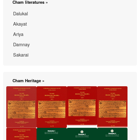
Cham literatures »
Dalukal
Akayat
Ariya
Damnay
Sakarai
Cham Heritage »