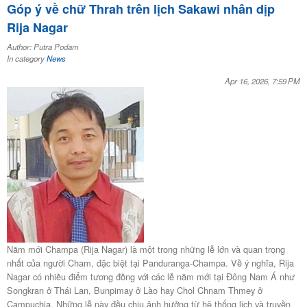
Góp ý về chữ Thrah trên lịch Sakawi nhân dịp
Rija Nagar
Author: Putra Podam
In category
News
Apr 16, 2026, 7:59 PM
Năm mới Champa (Rija Nagar) là một trong những lễ lớn và quan trọng
nhất của người Cham, đặc biệt tại Panduranga-Champa. Về ý nghĩa, Rija
Nagar có nhiều điểm tương đồng với các lễ năm mới tại Đông Nam Á như
Songkran ở Thái Lan, Bunpimay ở Lào hay Chol Chnam Thmey ở
Campuchia. Những lễ này đều chịu ảnh hưởng từ hệ thống lịch và truyền