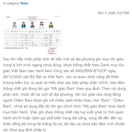
In category
News
Mar 3, 2026, 6:27 AM
Sau khi tiếp nhận phản ánh về việc một số địa phương ghi mục tôn giáo
trong lý lịch trích ngang chưa đúng, chưa thống nhất theo Danh mục tôn
giáo Việt Nam ban hành kèm Công văn số 6952/BNV-BTGCP ngày
28/12/2020 của Bộ Nội vụ Việt Nam, các cơ quan chức năng đã khẩn
trương kiểm tra, rà soát và triển khai các biện pháp chấn chỉnh, bảo đảm
thống nhất ghi đúng tên gọi “Hồi giáo Bani” theo quy định. Theo nội dung
phản ánh, trước đó tại một số địa phương, tên tôn giáo của cộng đồng
người Chăm Bani được ghi với nhiều cách khác nhau như “Bani”, “Chăm
Bani”, chưa sử dụng đầy đủ tên gọi chính thức “Hồi giáo Bani” theo danh
mục hiện hành. Việc ghi chưa thống nhất này tuy xuất phát từ thói quen
hành chính hoặc cách gọi phổ biến trong đời sống, song đã dẫn đến sự
thiếu đồng bộ trong hệ thống hồ sơ, dữ liệu và chưa bảo đảm tính chuẩn
xác theo quy định pháp lý.