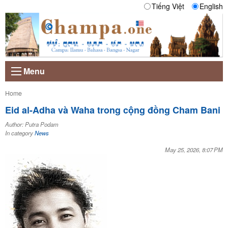
Tiếng Việt
English
Menu
Current:
Home
Eid al-Adha và Waha trong cộng đồng Cham Bani
Author: Putra Podam
In category
News
May 25, 2026, 8:07 PM