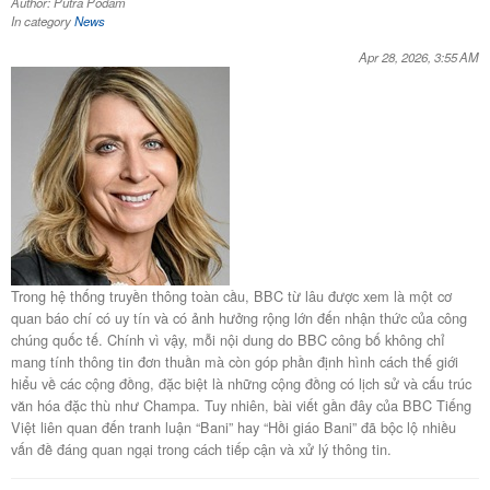
Author: Putra Podam
In category
News
Apr 28, 2026, 3:55 AM
Trong hệ thống truyền thông toàn cầu, BBC từ lâu được xem là một cơ
quan báo chí có uy tín và có ảnh hưởng rộng lớn đến nhận thức của công
chúng quốc tế. Chính vì vậy, mỗi nội dung do BBC công bố không chỉ
mang tính thông tin đơn thuần mà còn góp phần định hình cách thế giới
hiểu về các cộng đồng, đặc biệt là những cộng đồng có lịch sử và cấu trúc
văn hóa đặc thù như Champa. Tuy nhiên, bài viết gần đây của BBC Tiếng
Việt liên quan đến tranh luận “Bani” hay “Hồi giáo Bani” đã bộc lộ nhiều
vấn đề đáng quan ngại trong cách tiếp cận và xử lý thông tin.