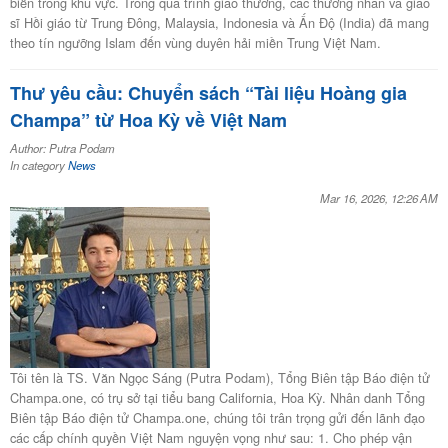
biển trong khu vực. Trong quá trình giao thương, các thương nhân và giáo
sĩ Hồi giáo từ Trung Đông, Malaysia, Indonesia và Ấn Độ (India) đã mang
theo tín ngưỡng Islam đến vùng duyên hải miền Trung Việt Nam.
Thư yêu cầu: Chuyển sách “Tài liệu Hoàng gia
Champa” từ Hoa Kỳ về Việt Nam
Author: Putra Podam
In category
News
Mar 16, 2026, 12:26 AM
Tôi tên là TS. Văn Ngọc Sáng (Putra Podam), Tổng Biên tập Báo điện tử
Champa.one, có trụ sở tại tiểu bang California, Hoa Kỳ. Nhân danh Tổng
Biên tập Báo điện tử Champa.one, chúng tôi trân trọng gửi đến lãnh đạo
các cấp chính quyền Việt Nam nguyện vọng như sau: 1. Cho phép vận