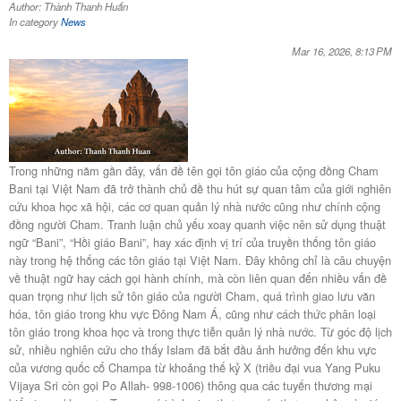
Author: Thành Thanh Huấn
In category
News
Mar 16, 2026, 8:13 PM
​Trong những năm gần đây, vấn đề tên gọi tôn giáo của cộng đồng Cham
Bani tại Việt Nam đã trở thành chủ đề thu hút sự quan tâm của giới nghiên
cứu khoa học xã hội, các cơ quan quản lý nhà nước cũng như chính cộng
đồng người Cham. Tranh luận chủ yếu xoay quanh việc nên sử dụng thuật
ngữ “Bani”, “Hồi giáo Bani”, hay xác định vị trí của truyền thống tôn giáo
này trong hệ thống các tôn giáo tại Việt Nam. Đây không chỉ là câu chuyện
về thuật ngữ hay cách gọi hành chính, mà còn liên quan đến nhiều vấn đề
quan trọng như lịch sử tôn giáo của người Cham, quá trình giao lưu văn
hóa, tôn giáo trong khu vực Đông Nam Á, cũng như cách thức phân loại
tôn giáo trong khoa học và trong thực tiễn quản lý nhà nước. Từ góc độ lịch
sử, nhiều nghiên cứu cho thấy Islam đã bắt đầu ảnh hưởng đến khu vực
của vương quốc cổ Champa từ khoảng thế kỷ X (triều đại vua Yang Puku
Vijaya Sri còn gọi Po Allah- 998-1006) thông qua các tuyến thương mại