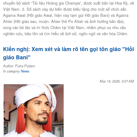
chuyển bộ sách “Tài liệu Hoàng gia Champa”, được xuất bản tại Hoa Kỳ, về
Việt Nam. 2. Số sách này dự kiến được biếu tặng cho một số chức sắc
Agama Awal (Hồi giáo Awal, hiện nay tạm gọi Hồi giáo Bani) và Agama
Ahier (Hồi giáo sau, muộn. Ahier thờ Po Allah và ảnh hưởng bản địa),
cùng các bô lão và trí thức Chăm tại Việt Nam, nhằm phục vụ nhu cầu
nghiên cứu, bảo tồn và tìm hiểu về lịch sử, ngôn ngữ và văn hóa Chăm.
Kiến nghị: Xem xét và làm rõ tên gọi tôn giáo "Hồi
giáo Bani"
Author: Putra Podam
In category
News
Mar 15, 2026, 3:07 AM