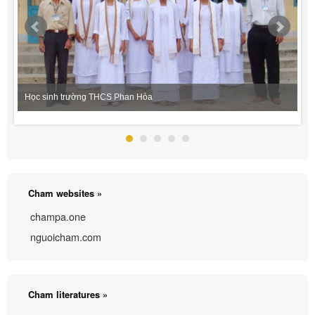
Học sinh trường THCS Phan Hòa
Cham websites »
champa.one
nguoicham.com
Cham literatures »