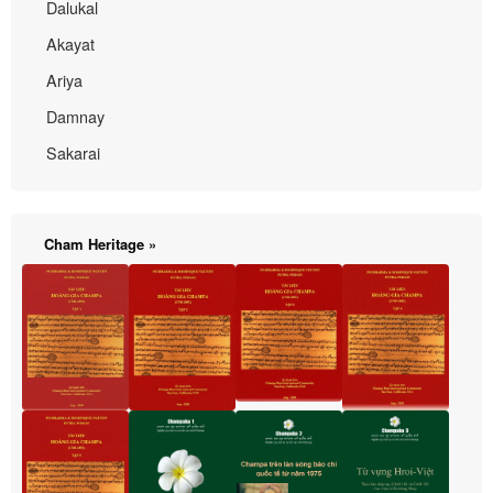
Dalukal
Akayat
Ariya
Damnay
Sakarai
Cham Heritage »