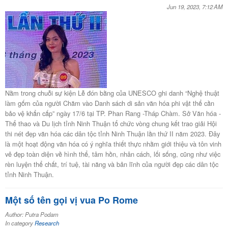
Jun 19, 2023, 7:12 AM
Nằm trong chuỗi sự kiện Lễ đón bằng của UNESCO ghi danh “Nghệ thuật
làm gốm của người Chăm vào Danh sách di sản văn hóa phi vật thể cần
bảo vệ khẩn cấp” ngày 17/6 tại TP. Phan Rang -Tháp Chàm. Sở Văn hóa -
Thể thao và Du lịch tỉnh Ninh Thuận tổ chức vòng chung kết trao giải Hội
thi nét đẹp văn hóa các dân tộc tỉnh Ninh Thuận lần thứ II năm 2023. Đây
là một hoạt động văn hóa có ý nghĩa thiết thực nhằm giới thiệu và tôn vinh
vẻ đẹp toàn diện về hình thể, tâm hồn, nhân cách, lối sống, cũng như việc
rèn luyện thể chất, trí tuệ, tài năng và bản lĩnh của người đẹp các dân tộc
tỉnh Ninh Thuận.
Một số tên gọi vị vua Po Rome
Author: Putra Podam
In category
Research