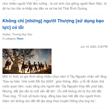
như nhiều người Việt lầm tưởng - là nơi sinh của giống người Nam Đảo, từ
đó họ lan tỏa ra khắp các đảo xa và hai bờ Thái Bình Dương.
Không chỉ [những] người Thượng [sử dụng bạo
lực] có lỗi
Author: Trương Huy San
In category
News
Jun 16, 2023, 5:32 PM
Một trí thức có gia đình sống nhiều chục năm ở Tây Nguyên nhận xét rằng,
“Sau sự kiện ‘nhà nước Đề Ga 2003”, giao thông, điện, y tế rất được nhà
nước quan tâm, cuộc sống của người dân Tây Nguyên thay đổi vượt bậc.
Nhưng, đất đai vẫn là một vấn đề lớn”. Ức chế không chỉ bị thu hồi đất.
Theo ông, “Ở một số buôn làng, đồng bào bán hết đất cho người Kinh,
thậm chí không còn đất để địa táng theo truyền thống cha ông họ”.