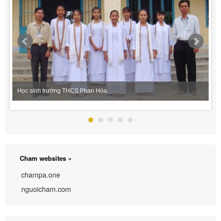
Học sinh trường THCS Phan Hòa
Cham websites »
champa.one
nguoicham.com