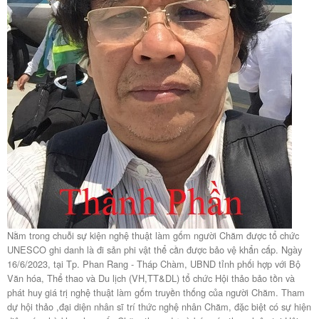
Nằm trong chuỗi sự kiện nghệ thuật làm gốm người Chăm được tổ chức
UNESCO ghi danh là đi sản phi vật thể cần được bảo vệ khẩn cấp. Ngày
16/6/2023, tại Tp. Phan Rang - Tháp Chàm, UBND tỉnh phối hợp với Bộ
Văn hóa, Thể thao và Du lịch (VH,TT&DL) tổ chức Hội thảo bảo tồn và
phát huy giá trị nghệ thuật làm gốm truyền thống của người Chăm. Tham
dự hội thảo ,đại diện nhân sĩ trí thức nghệ nhân Chăm, đặc biệt có sự hiện