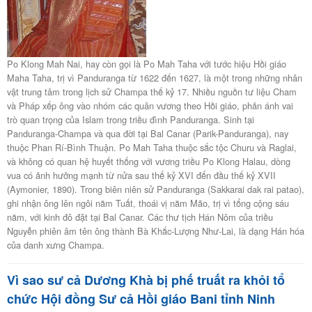
Po Klong Mah Nai, hay còn gọi là Po Mah Taha với tước hiệu Hồi giáo
Maha Taha, trị vì Panduranga từ 1622 đến 1627, là một trong những nhân
vật trung tâm trong lịch sử Champa thế kỷ 17. Nhiều nguồn tư liệu Cham
và Pháp xếp ông vào nhóm các quân vương theo Hồi giáo, phản ánh vai
trò quan trọng của Islam trong triều đình Panduranga. Sinh tại
Panduranga-Champa và qua đời tại Bal Canar (Parik-Panduranga), nay
thuộc Phan Rí-Bình Thuận. Po Mah Taha thuộc sắc tộc Churu và Raglai,
và không có quan hệ huyết thống với vương triều Po Klong Halau, dòng
vua có ảnh hưởng mạnh từ nửa sau thế kỷ XVI đến đầu thế kỷ XVII
(Aymonier, 1890). Trong biên niên sử Panduranga (Sakkarai dak rai patao),
ghi nhận ông lên ngôi năm Tuất, thoái vị năm Mão, trị vì tổng cộng sáu
năm, với kinh đô đặt tại Bal Canar. Các thư tịch Hán Nôm của triều
Nguyễn phiên âm tên ông thành Bà Khắc-Lượng Như-Lai, là dạng Hán hóa
của danh xưng Champa.
Vì sao sư cả Dương Khà bị phế truất ra khỏi tổ
chức Hội đồng Sư cả Hồi giáo Bani tỉnh Ninh