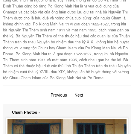
Bình Thuận công bố rằng Po Klong Mah Nai là vị vua cuối cùng của
Champa và các bảo vật của ông hiện được lưu giữ tại nhà bà Nguyễn Thị
Thềm được cho là hậu duệ và “công chúa cuối cùng” của người Cham là
không chính xác. Po Klong Mah Nai trị vì giai đoạn 1622-1627, trong khi
bà Nguyễn Thị Thềm sinh năm 1911 và mất năm 1995, cách nhau gần ba
thế kỷ. Bà Nguyễn Thị Thềm có thể thuộc hậu duệ các quan lại của Thuận
Thành trấn do triều Nguyễn bổ nhiệm đầu thế kỷ XIX, không liên hệ huyết
thống với vương tộc Churu hay Cham Islam của Po Klong Mah Nai và Po
Rome. Po Klong Mah Nai trị vì giai đoạn 1622-1627, trong khi bà Nguyễn
Thị Thềm sinh năm 1911 và mất năm 1995, cách nhau gần ba thế kỷ. Bà
Thềm có thể thuộc hậu duệ các thủ lĩnh Thuận Thành trấn do triều Nguyễn
bổ nhiệm cuối thế kỷ XVIII- đầu XIX, không liên hệ huyết thống với vương
tộc Churu-Cham Islam của Po Klong Mah Nai và Po Rome.
Previous
page
Next
page
Cham Photos »