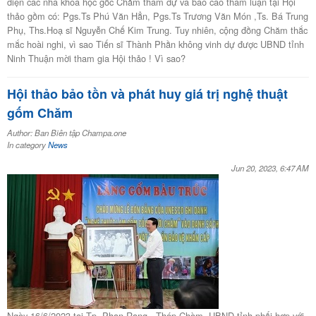
diện các nhà khoa học gốc Chăm tham dự và báo cáo tham luận tại Hội
thảo gồm có: Pgs.Ts Phú Văn Hẳn, Pgs.Ts Trương Văn Món ,Ts. Bá Trung
Phụ, Ths.Hoạ sĩ Nguyễn Chế Kim Trung. Tuy nhiên, cộng đồng Chăm thắc
mắc hoài nghi, vì sao Tiến sĩ Thành Phần không vinh dự được UBND tỉnh
Ninh Thuận mời tham gia Hội thảo ! Vì sao?
Hội thảo bảo tồn và phát huy giá trị nghệ thuật
gốm Chăm
Author: Ban Biên tập Champa.one
In category
News
Jun 20, 2023, 6:47 AM
Ngày 16/6/2023 tại Tp. Phan Rang - Tháp Chàm, UBND tỉnh phối hợp với