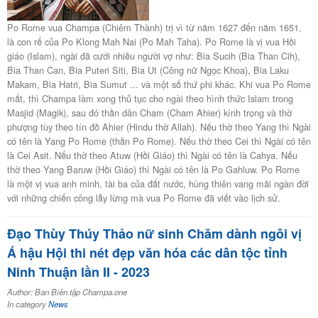
​Po Rome vua Champa (Chiêm Thành) trị vì từ năm 1627 đến năm 1651,
là con rể của Po Klong Mah Nai (Po Mah Taha). Po Rome là vị vua Hồi
giáo (Islam), ngài đã cưới nhiều người vợ như: Bia Sucih (Bia Than Cih),
Bia Than Can, Bia Puteri Siti, Bia Ut (Công nữ Ngọc Khoa), Bia Laku
Makam, Bia Hatri, Bia Sumut ... và một số thứ phi khác. Khi vua Po Rome
mất, thì Champa làm xong thủ tục cho ngài theo hình thức Islam trong
Masjid (Magik), sau đó thần dân Cham (Cham Ahier) kính trọng và thờ
phượng tùy theo tín đồ Ahier (Hindu thờ Allah). Nếu thờ theo Yang thì Ngài
có tên là Yang Po Rome (thần Po Rome). Nếu thờ theo Cei thì Ngài có tên
là Cei Asit. Nếu thờ theo Atuw (Hồi Giáo) thì Ngài có tên là Cahya. Nếu
thờ theo Yang Baruw (Hồi Giáo) thì Ngài có tên là Po Gahluw. Po Rome
là một vị vua anh minh, tài ba của đất nước, hùng thiên vang mãi ngàn đời
với những chiến công lẫy lừng mà vua Po Rome đã viết vào lịch sử.
Đạo Thùy Thúy Thảo nữ sinh Chăm dành ngôi vị
Á hậu Hội thi nét đẹp văn hóa các dân tộc tỉnh
Ninh Thuận lần II - 2023
Author: Ban Biên tập Champa.one
In category
News