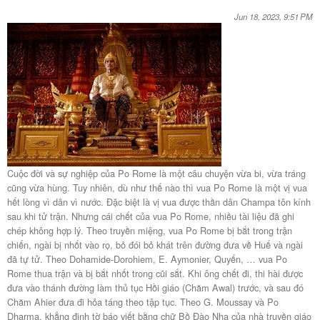
Jun 18, 2023, 9:51 PM
Cuộc đời và sự nghiệp của Po Rome là một câu chuyện vừa bi, vừa tráng
cũng vừa hùng. Tuy nhiên, dù như thế nào thì vua Po Rome là một vị vua
hết lòng vì dân vì nước. Đặc biệt là vị vua được thần dân Champa tôn kính
sau khi tử trận. Nhưng cái chết của vua Po Rome, nhiều tài liệu đã ghi
chép không hợp lý. Theo truyền miệng, vua Po Rome bị bắt trong trận
chiến, ngài bị nhốt vào rọ, bỏ đói bỏ khát trên đường đưa về Huế và ngài
đã tự tử. Theo Dohamide-Dorohiem, E. Aymonier, Quyến, … vua Po
Rome thua trận và bị bắt nhốt trong cũi sắt. Khi ông chết đi, thi hài được
đưa vào thánh đường làm thủ tục Hồi giáo (Chăm Awal) trước, và sau đó
Chăm Ahier đưa đi hỏa táng theo tập tục. Theo G. Moussay và Po
Dharma, khẳng định tờ báo viết bằng chữ Bồ Đào Nha của nhà truyền giáo