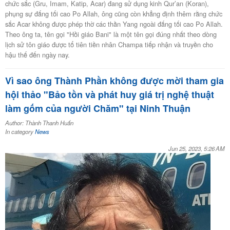
chức sắc (Gru, Imam, Katip, Acar) đang sử dụng kinh Qur’an (Koran),
phụng sự đấng tối cao Po Allah, ông cũng còn khẳng định thêm rằng chức
sắc Acar không được phép thờ các thần Yang ngoài đấng tối cao Po Allah.
Theo ông ta, tên gọi "Hồi giáo Bani" là một tên gọi đúng nhất theo dòng
lịch sử tôn giáo được tổ tiên tiền nhân Champa tiếp nhận và truyền cho
hậu thế đến ngày nay.
Vì sao ông Thành Phần không được mời tham gia
hội thảo "Bảo tồn và phát huy giá trị nghệ thuật
làm gốm của người Chăm" tại Ninh Thuận
Author: Thành Thanh Huấn
In category
News
Jun 25, 2023, 5:26 AM