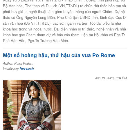
Bộ Văn hóa, Thể thao và Du lịch (VH,TT&DL) tổ chức Hội thảo bảo tồn và
phát huy giá trị nghệ thuật làm gốm truyền thống của người Chăm. Dự hội
thảo có Ông Nguyễn Long Biên, Phó Chủ tịch UBND tỉnh, lãnh đạo Cục Di
sản văn hóa (Bộ VH,TT&DL), các sở, ngành và trên 100 đại biểu là nhà
khoa học trong và ngoài nước. Đại diện nhân sĩ trí thức, nghệ nhân và nhà
khoa học gốc Chăm tham dự và báo cáo tham luận tại Hội thảo có Pgs.Ts
Phú Văn Hẳn, Pgs.Ts Trương Văn Món.
Một số hoàng hậu, thứ hậu của vua Po Rome
Author: Putra Podam
In category
Research
Jun 19, 2023, 7:34 PM