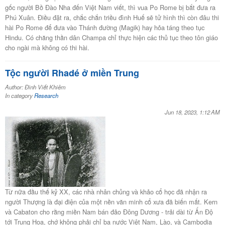
gốc người Bồ Đào Nha đến Việt Nam viết, thì vua Po Rome bị bắt đưa ra
Phú Xuân. Điều đặt ra, chắc chắn triều đình Huế sẽ tử hình thì còn đâu thi
hài Po Rome để đưa vào Thánh đường (Magik) hay hỏa táng theo tục
Hindu. Có chăng thần dân Champa chỉ thực hiện các thủ tục theo tôn giáo
cho ngài mà không có thi hài.
Tộc người Rhadé ở miền Trung
Author: Đinh Viết Khiêm
In category
Research
Jun 18, 2023, 1:12 AM
Từ nữa đầu thế kỷ XX, các nhà nhân chủng và khảo cổ học đã nhận ra
người Thượng là đại điện của một nền văn minh cổ xưa đã biến mất. Kern
và Cabaton cho rằng miền Nam bán đảo Đông Dương - trải dài từ Ấn Độ
tới Trung Hoa, chớ không phải chỉ ba nước Việ̣t Nam, Lào, và Cambodia