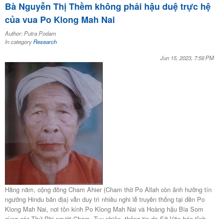
Bà Nguyễn Thị Thềm không phải hậu duệ trực hệ
của vua Po Klong Mah Nai
Author: Putra Podam
In category
Research
Jun 15, 2023, 7:56 PM
Hằng năm, cộng đồng Cham Ahier (Cham thờ Po Allah còn ảnh hưởng tín
ngưỡng Hindu bản địa) vẫn duy trì nhiều nghi lễ truyền thống tại đền Po
Klong Mah Nai, nơi tôn kính Po Klong Mah Nai và Hoàng hậu Bia Som
cùng các Thứ Phi người Cham. Tuy nhiên, thông tin do Sở Văn hóa tỉnh