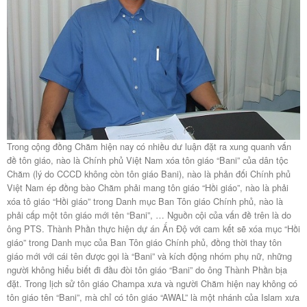
Trong cộng đồng Chăm hiện nay có nhiều dư luận đặt ra xung quanh vấn
đề tôn giáo, nào là Chính phủ Việt Nam xóa tôn giáo “Bani” của dân tộc
Chăm (lý do CCCD không còn tôn giáo Bani), nào là phản đối Chính phủ
Việt Nam ép đồng bào Chăm phải mang tôn giáo “Hồi giáo”, nào là phải
xóa tô giáo “Hồi giáo” trong Danh mục Ban Tôn giáo Chính phủ, nào là
phải cấp một tôn giáo mới tên “Bani”, … Nguồn cội của vấn đề trên là do
ông PTS. Thành Phần thực hiện dự án Ấn Độ với cam kết sẽ xóa mục “Hồi
giáo” trong Danh mục của Ban Tôn giáo Chính phủ, đồng thời thay tôn
giáo mới với cái tên được gọi là “Bani” và kích động nhóm phụ nữ, những
người không hiểu biết đi đầu đòi tôn giáo “Bani” do ông Thành Phần bịa
đặt. Trong lịch sử tôn giáo Champa xưa và người Chăm hiện nay không có
tôn giáo tên “Bani”, mà chỉ có tôn giáo “AWAL” là một nhánh của Islam xưa