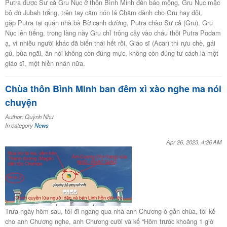
Putra được Sư cả Gru Nục ở thôn Bình Minh đến báo mộng, Gru Nục mặc
bộ đồ Jubah trắng, trên tay cầm nón lá Chăm dành cho Gru hay đội,
gặp Putra tại quán nhà bà Bờ cạnh đường, Putra chào Sư cả (Gru), Gru
Nục lên tiếng, trong làng này Gru chỉ trông cậy vào cháu thôi Putra Podam
ạ, vì nhiều người khác đã biến thái hết rồi, Giáo sĩ (Acar) thì rựu chè, gái
gú, bùa ngãi, ăn nói không còn đúng mực, không còn đúng tư cách là một
giáo sĩ, một hiền nhân nữa.
Chùa thôn Bình Minh ban đêm xì xào nghe ma nói
chuyện
Author: Quỳnh Như
In category
News
Apr 26, 2023, 4:26 AM
Trưa ngày hôm sau, tôi đi ngang qua nhà anh Chương ở gần chùa, tôi kể
cho anh Chương nghe, anh Chương cười và kể “Hôm trước khoảng 1 giờ