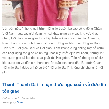
Văn bản nêu: " Trong quá trình Hồi giáo truyền bá vào cộng đồng Chăm
Việt Nam, qua các giai đoạn lịch sử khác nhau và ở các khu vực khác
nhau, Hồi giáo có sự giao thoa tiếp biến với văn hóa bản địa ở mức độ
khác nhau, từ đó hình thành hai dòng: Hồi giáo Islam và Hồi giáo Bani.
Hơn nữa, Hồi giáo Bani và Hồi giáo Islam không cùng chung một tổ chức,
các hoạt động tôn giáo có những khác biệt nhất định với nhau, nhưng xét
về nguồn gốc cả hai đều xuất phát từ "Hồi giáo". Trên hệ thống cơ sở dữ
liệu quốc gia về dân cư, thông tin tôn giáo của công dân là người Chăm
Hồi giáo Bani được ghi rõ cụ thể "Hồi giáo Bani" (không ghi chung là Hồi
giáo).
Thành Thanh Dải - nhận thức ngu xuẩn về đức tin
tôn giáo
Author: Thành Thanh Huấn
In category
News