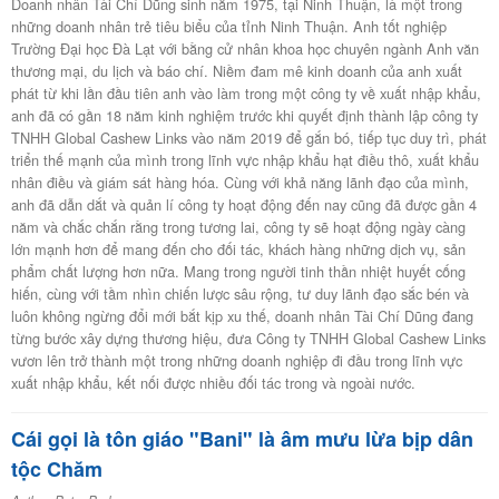
Doanh nhân Tài Chí Dũng sinh năm 1975, tại Ninh Thuận, là một trong
những doanh nhân trẻ tiêu biểu của tỉnh Ninh Thuận. Anh tốt nghiệp
Trường Đại học Đà Lạt với bằng cử nhân khoa học chuyên ngành Anh văn
thương mại, du lịch và báo chí. Niềm đam mê kinh doanh của anh xuất
phát từ khi lần đầu tiên anh vào làm trong một công ty về xuất nhập khẩu,
anh đã có gần 18 năm kinh nghiệm trước khi quyết định thành lập công ty
TNHH Global Cashew Links vào năm 2019 để gắn bó, tiếp tục duy trì, phát
triển thế mạnh của mình trong lĩnh vực nhập khẩu hạt điều thô, xuất khẩu
nhân điều và giám sát hàng hóa. Cùng với khả năng lãnh đạo của mình,
anh đã dẫn dắt và quản lí công ty hoạt động đến nay cũng đã được gần 4
năm và chắc chắn rằng trong tương lai, công ty sẽ hoạt động ngày càng
lớn mạnh hơn để mang đến cho đối tác, khách hàng những dịch vụ, sản
phẩm chất lượng hơn nữa. Mang trong người tinh thần nhiệt huyết cống
hiến, cùng với tầm nhìn chiến lược sâu rộng, tư duy lãnh đạo sắc bén và
luôn không ngừng đổi mới bắt kịp xu thế, doanh nhân Tài Chí Dũng đang
từng bước xây dựng thương hiệu, đưa Công ty TNHH Global Cashew Links
vươn lên trở thành một trong những doanh nghiệp đi đầu trong lĩnh vực
xuất nhập khẩu, kết nối được nhiều đối tác trong và ngoài nước.
Cái gọi là tôn giáo "Bani" là âm mưu lừa bịp dân
tộc Chăm