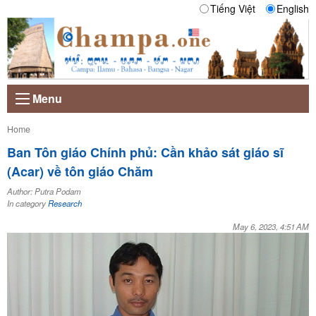
Tiếng Việt
English
Menu
Current:
Home
Ban Tôn giáo Chính phủ: Cần khảo sát giáo sĩ
(Acar) về tôn giáo Chăm
Author: Putra Podam
In category
Research
May 6, 2023, 4:51 AM