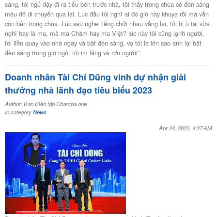
sáng, tôi ngủ dậy đi ra tiểu bên trước nhà, tôi thấy trong chùa có đèn sáng
màu đỏ di chuyển qua lại. Lúc đầu tôi nghĩ ai đó giờ này khuya rồi mà vẫn
còn bên trong chùa. Lúc sau nghe tiếng chửi nhau vẳng lại, tôi bị ù tai vừa
nghĩ hay là ma, mà ma Chăm hay ma Việt? lúc này tôi cũng lạnh người,
tôi liền quay vào nhà ngay và bật đèn sáng, vợ tôi la lên sao anh lại bật
đèn sáng trong giờ ngủ, tôi im lặng và rợn người”.
Doanh nhân Tài Chí Dũng vinh dự nhận giải
thưởng nhà lãnh đạo tiêu biểu 2023
Author: Ban Biên tập Champa.one
In category
News
Apr 24, 2023, 4:27 AM