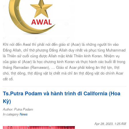
Khi nói đến Awal thì phải nói đến giáo sĩ (Acar) là những người tin vào
Đấng Allah, chỉ thờ phượng Đấng Allah duy nhất và phục tùng Muhammad
là Thiên sứ cuối cùng được Allah mặc khải Thiên kinh Koran. Nhiệm vụ
của giáo sĩ (Acar) là học chương kinh Koran và thực hành các buổi lễ trong
tháng Ramadan (Ramawan), … Giáo sĩ Acar phải kiêng ăn thịt lợn, thịt
chó, thịt dông, thịt động vật bị chết mà chỉ ăn thịt động vật do chính Acar
cắt cổ.
Ts.Putra Podam và hành trình đi California (Hoa
Kỳ)
Author: Putra Podam
In category
News
Apr 28, 2023, 1:25 AM