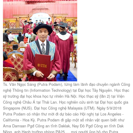
Ts. Văn Ngọc Sáng (Putra Podam), từng làm lãnh đạo chuyên ngành Công
nghệ Thông tin (Information Technology) tại Đại học Tây Nguyên. Học thạc
sỹ trường đại học khoa học tự nhiên Hà Nội. Học thạc sỹ (lần 2) tại Viện
Công nghệ Châu Á tại Thái Lan. Học nghiên cứu sinh tại Đại học quốc gia
Singapore (NUS). Đại học Công nghệ Malaysia (UTM). Ngày 5/9/2018
Putra Podam có nhận thư mời đi dự báo cáo Hội nghị tại Los Angeles -
California - Hoa Kỳ. Putra Podam đi gặp một số nhân vật quen biết như
Ama Damsan Pgđ Công an tỉnh Daklak, Nay Đô Pgđ Công an tỉnh Dak
Nông, anh Hạnh trưởng phòng PA25,… mọi người ủng hộ cho Putra