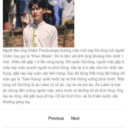
Người đàn ông Chăm Panduranga thường mặc một loại Xà-rông mà người
Chăm hay gọi là “Khan Mbaik”. Đó là tấm vải khổ rộng khoảng trên dưới 1
mét, chiều dài gấp 1.5 lần vòng bụng. Khi quấn Xà-rông, người mặc gấp 2
mép váy cuộn quanh người ra phía hông, xếp lại 2-3 nếp vừa ôm chặt vào
bụng, gấp cạp váy cuộn vào bên trong. Sau đó dùng thắt lưng dệt bằng chỉ
màu gọi là “Talei Kaing” quấn buộc lại và thả chùng xuống phía trước. Mặc
cùng với Xà-rông là áo Lakei có cổ áo, tay áo và cúc áo. Áo Lakei là loại
áo chùng đến mông người mặc, phía trước có đường xẻ và đính khuy, ống
tay áo rộng, dài gần qua cổ tay. Cổ áo hình tròn, xẻ tà ở bên sườn, dài
khoảng gang tay.
Previous
page
Next
page