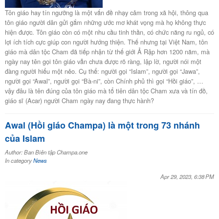
Tôn giáo hay tín ngưỡng là một vấn đề nhạy cảm trong xã hội, thông qua
tôn giáo người dân gửi gắm những ước mơ khát vọng mà họ không thực
hiện được. Tôn giáo còn có một nhu cầu tinh thần, có chức năng ru ngủ, có
lợi ích tích cực giúp con người hướng thiện. Thế nhưng tại Việt Nam, tôn
giáo mà dân tộc Cham đã tiếp nhận từ thế giới Ả Rập hơn 1200 năm, mà
ngày nay tên gọi tôn giáo vẫn chưa được rõ ràng, lập lờ, người nói một
đàng người hiểu một nẻo. Cụ thể: người gọi “Islam”, người gọi “Jawa”,
người gọi “Awal”, người gọi “Bà-ni”, còn Chính phủ thì gọi “Hồi giáo”, …
vậy đâu là tên đúng của tôn giáo mà tổ tiên dân tộc Cham xưa và tín đồ,
giáo sĩ (Acar) người Cham ngày nay đang thực hành?
Awal (Hồi giáo Champa) là một trong 73 nhánh
của Islam
Author: Ban Biên tập Champa.one
In category
News
Apr 29, 2023, 6:38 PM