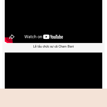
Lễ tấu chức sư cả Cham Bani
Ramadan Cham Bani