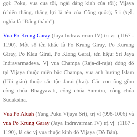
gọi: Poku, vua của tôi, ngài đáng kính của tôi); Vijaya
(chiến thắng, thắng lợi là tên của Công quốc); Sri (श्री,
nghĩa là "Đấng thánh").
Vua Po Krung Garay
(Jaya Indravarman IV) trị vị (1167 -
1190). Một số tên khác là Po Krung Giray, Po Kurung
Giray, Po Klau Girai, Po Klong Garai, tên hiệu: Sri Jaya
Indravarmadeva. Vị vua Champa (Raja-di-raja) đóng đô
tại Vijaya thuộc miền bắc Champa, vua ảnh hưởng Islam
(Hồi giáo) thuộc sắc tộc Jarai (Jrai). Các con ông gồm
công chúa Bhagyavati, công chúa Sumitra, công chúa
Sudaksina.
Vua Po Aluah
(Yang Puku Vijaya Sri), trị vì (998-1006) và
vua Po Krung Garay
(Jaya Indravarman IV) trị vị (1167 -
1190), là các vị vua thuộc kinh đô Vijaya (Đồ Bàn).