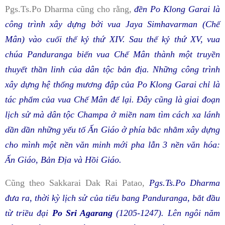
Pgs.Ts.Po Dharma cũng cho rằng,
đền Po Klong Garai là
công trình xây dựng bởi vua Jaya Simhavarman (Chế
Mân) vào cuối thế kỷ thứ XIV. Sau thế kỷ thứ XV, vua
chúa Panduranga biến vua Chế Mân thành một truyền
thuyết thần linh của dân tộc bản địa. Những công trình
xây dựng hệ thống mương đập của Po Klong Garai chỉ là
tác phẩm của vua Chế Mân để lại. Đây cũng là giai đoạn
lịch sử mà dân tộc Champa ở miền nam tìm cách xa lánh
dần dần những yếu tố Ấn Giáo ở phía bắc nhằm xây dựng
cho mình một nền văn minh mới pha lẫn 3 nền văn hóa:
Ấn Giáo, Bản Địa và Hồi Giáo.
Cũng theo Sakkarai Dak Rai Patao,
Pgs.Ts.Po Dharma
đưa ra, thời kỳ lịch sử của tiểu bang Panduranga, bắt đầu
từ triều đại
Po Sri Agarang
(1205-1247). Lên ngôi năm