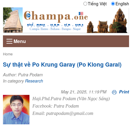
Tiếng Việt
English
Menu
Current:
Home
Sự thật về Po Krung Garay (Po Klong Garai)
Author: Putra Podam
In category
Research
May 21, 2025, 11:19 PM
Print
Haji.Phd.Putra Podam (Văn Ngọc Sáng)
Facebook: Putra Podam
Email: putrapodam@gmail.com