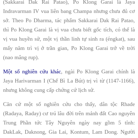
(Sakkarai Dak Rai Patao), Po Klong Garai là Jaya
Indravarman IV vua liên bang Champa nhưng chưa đủ cơ
sở. Theo Po Dharma, tác phẩm Sakkarai Dak Rai Patao,
thì Po Klong Garai là vị vua chưa biết gốc tích, có thể là
vị vua huyền sử, một vị thần linh tự sinh ra (éngkat), sau
mấy năm trì vị ở trần gian, Po Klong Garai trở về trời
(nao mâng rup).
Một số nghiên cứu khác
, ngài Po Klong Garai chính là
Jaya Harivarman I (Chế Bì La Bút) trị vì từ (1147-1166),
nhưng không cung cấp chứng cứ lịch sử.
Căn cứ một số nghiên cứu cho thấy, dân tộc Rhade
(Radaya, Raday) cư trú lâu đời trên mảnh đất Cao nguyên
Trung Phần tức Tây Nguyên ngày nay gồm 5 tỉnh:
DakLak, Daknong, Gia Lai, Kontum, Lam Dong. Người