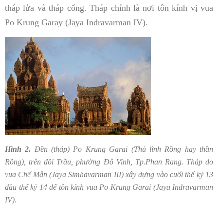
tháp lửa và tháp cổng. Tháp chính là nơi tôn kính vị vua
Po Krung Garay (Jaya Indravarman IV).
Hình 2.
Đền (tháp) Po Krung Garai (
Thủ lĩnh Rồng hay thần
Rồng
), trên đồi Trầu, phường Đô Vinh, Tp.Phan Rang. Tháp do
vua Chế Mân (Jaya Simhavarman III) xây dựng vào cuối thế kỷ 13
đầu thế kỷ 14 để tôn kính vua Po Krung Garai (Jaya Indravarman
IV).