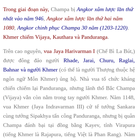
Trong giai đoạn này,
Champa bị
Angkor xâm lược lần thứ
nhất vào năm 946
,
Angkor xâm lược lần thứ hai năm
1080
,
Angkor chinh phục Champa 30 năm (1203-1220)
.
Khmer chiếm Vijaya, Kauthara và Panduranga
.
Trên cao nguyên,
vua Jaya Harivarman I
(Chế Bì La Bút,)
được đông đảo người
Rhade, Jarai, Churu, Raglai,
Bahnar và người Khmer
(có thể là người Thượng thuộc hệ
ngôn ngữ Môn Khmer) ủng hộ. Nhà vua tổ chức kháng
chiến chiếm lại Panduranga, nhưng lãnh thổ Bắc Champa
(Vijaya) vẫn còn nằm trong tay người Khmer.
Năm 1148,
vua Khmer (Jaya Indravarman III) cử tể tướng Sankara
cùng tướng Sipakhya tấn công Panduranga, nhưng bị quân
Champa đánh bại tại đồng bằng Kayev, tỉnh Virapura
(tiếng Khmer là Rajapura, tiếng Việt là Phan Rang).
Năm