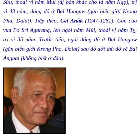
Sửu, thoái vị năm Mùi (dị bản khác cho là năm Ngọ), trị
vì 43 năm, đóng đô ở Bal Hanguw (gần biên giới Krong
Pha, Dalat). Tiếp theo,
Cei Anâk
(1247-1281).
Con của
vua Po Sri Agarang, lên ngôi năm Mùi, thoái vị năm Tỵ,
trị vì 35 năm. Trước tiên, ngài đóng đô ở Bal Hanguw
(gần biên giới Krong Pha, Dalat) sau đó dời thủ đô về Bal
Anguai (không biết ở đâu)
.