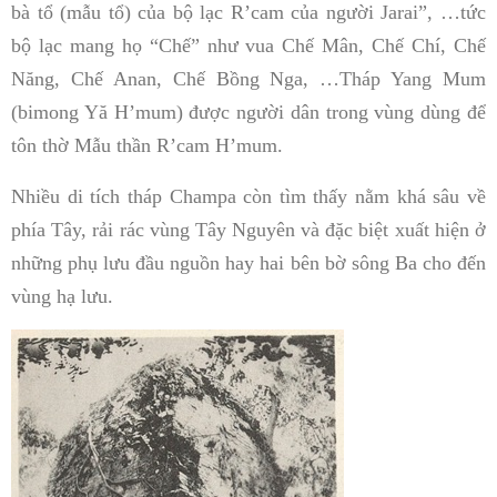
bà tổ (mẫu tổ) của bộ lạc R’cam của người Jarai”, …tức
bộ lạc mang họ “Chế” như vua Chế Mân, Chế Chí, Chế
Năng, Chế Anan, Chế Bồng Nga, …Tháp Yang Mum
(bimong Yă H’mum) được người dân trong vùng dùng để
tôn thờ Mẫu thần R’cam H’mum.
Nhiều di tích tháp Champa còn tìm thấy nằm khá sâu về
phía Tây, rải rác vùng Tây Nguyên và đặc biệt xuất hiện ở
những phụ lưu đầu nguồn hay hai bên bờ sông Ba cho đến
vùng hạ lưu.