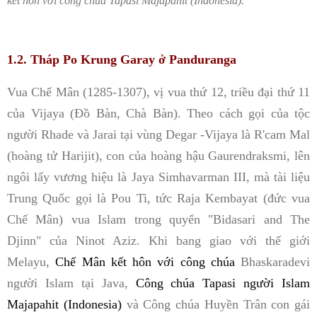
kết hôn với công chúa Tapasi Majapahit (Indonesia).
1.2. Tháp Po Krung Garay ở Panduranga
Vua Chế Mân (1285-1307), vị vua thứ 12, triều đại thứ 11
của Vijaya (Đồ Bàn, Chà Bàn). Theo cách gọi của tộc
người Rhade và Jarai tại vùng Degar -Vijaya là R'cam Mal
(hoàng tử Harijit), con của hoàng hậu Gaurendraksmi, lên
ngôi lấy vương hiệu là Jaya Simhavarman III, mà tài liệu
Trung Quốc gọi là Pou Ti, tức Raja Kembayat (đức vua
Chế Mân) vua Islam trong quyển "Bidasari and The
Djinn" của Ninot Aziz. Khi bang giao với thế giới
Melayu,
Chế Mân kết hôn với công chúa
Bhaskaradevi
người Islam tại Java,
Công chúa Tapasi người Islam
Majapahit (Indonesia)
và Công chúa Huyền Trân con gái