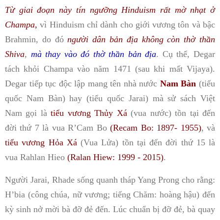
Từ giai đoạn này tín ngưỡng Hinduism rất mờ nhạt ở
Champa,
vì Hinduism chỉ dành cho giới vương tôn và bậc
Brahmin, do đó
người dân bản địa không còn thờ thần
Shiva
,
mà thay vào đó thờ thần bản địa
. Cụ thể, Degar
tách khỏi Champa vào năm 1471 (sau khi mất Vijaya).
Degar tiếp tục độc lập mang tên nhà nước
Nam Bàn
(tiểu
quốc Nam Bàn) hay (tiểu quốc Jarai) mà sử sách Việt
Nam gọi là
tiểu vương Thủy Xá
(vua nước) tồn tại đến
đời thứ 7 là vua R’Cam Bo
(Recam Bo: 1897- 1955)
, và
tiểu vương Hỏa Xá
(Vua Lửa) tồn tại đến đời thứ 15 là
vua Rahlan Hieo
(Ralan Hiew: 1999 - 2015)
.
Người Jarai, Rhade sống quanh tháp Yang Prong cho rằng:
H’bia (công chúa, nữ vương; tiếng Chăm: hoàng hậu) đến
kỳ sinh nở mời bà đỡ đẻ đến. Lúc chuẩn bị đỡ đẻ, bà quay