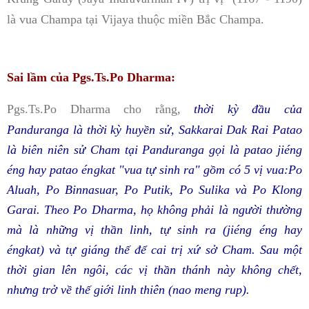
là vua Champa tại Vijaya thuộc miền Bắc Champa.
Sai lầm của Pgs.Ts.Po Dharma:
Pgs.Ts.Po Dharma cho rằng,
thời kỳ đầu của
Panduranga
là thời kỳ huyền sử,
Sakkarai Dak Rai Patao
là
biên niên sử Cham tại Panduranga gọi là patao jiéng
éng hay patao éngkat "vua tự sinh ra" gồm có 5 vị vua:
Po
Aluah,
Po Binnasuar,
Po Putik,
Po Sulika và
Po Klong
Garai. Theo Po Dharma, h
ọ không phải là người thường
mà là những vị thần linh, tự sinh ra (jiéng éng hay
éngkat) và tự giáng thế để cai trị xứ sở Cham. Sau một
thời gian lên ngôi, các vị thần thánh này không chết,
nhưng trở về thế giới linh thiên (nao meng rup).