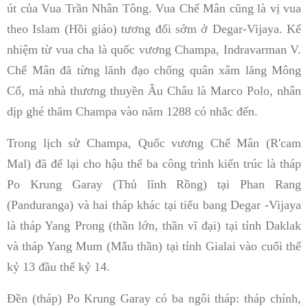
út của Vua Trần Nhân Tông. Vua Chế Mân
cũng là vị vua
theo Islam (Hồi giáo) tương đối sớm ở Degar-Vijaya. Kế
nhiệm từ vua cha là quốc vương Champa, Indravarman V.
Chế Mân đã từng lãnh đạo chống quân xâm lăng Mông
Cổ, mà nhà thương thuyền Âu Châu là Marco Polo, nhân
dịp ghé thăm Champa vào năm 1288 có nhắc đến.
Trong lịch sử Champa, Quốc vương Chế Mân (R'cam
Mal) đã để lại cho hậu thế ba công trình kiến trúc là tháp
Po Krung Garay (Thủ lĩnh Rồng) tại Phan Rang
(Panduranga) và hai tháp khác tại tiểu bang Degar -Vijaya
là tháp Yang Prong (thần lớn, thần vĩ đại) tại tỉnh Daklak
và tháp Yang Mum (Mẫu thần) tại tỉnh Gialai vào cuối thế
kỷ 13 đầu thế kỷ 14.
Đền (tháp) Po Krung Garay có ba ngôi tháp: tháp chính,