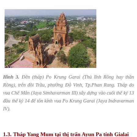
Hình 3.
Đền (tháp) Po Krung Garai (
Thủ lĩnh Rồng hay thần
Rồng
), trên đồi Trầu, phường Đô Vinh, Tp.Phan Rang. Tháp do
vua Chế Mân (Jaya Simhavarman III) xây dựng vào cuối thế kỷ 13
đầu thế kỷ 14 để tôn kính vua Po Krung Garai (Jaya Indravarman
IV).
1.3. Tháp Yang Mum tại thị trấn Ayun Pa tỉnh Gialai