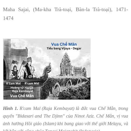
Maha Sajai, (Ma-kha Trà-toại, Bàn-la Trà-toại), 1471-
1474
Hình 1.
R'cam Mal (Raja Kembayat) là đức vua Chế Mân, trong
quyển "Bidasari and The Djinn" của Ninot Aziz. Chế Mân, vị vua
ảnh hưởng Hồi giáo (Islam) khi bang giao với thế giới Melayu, và