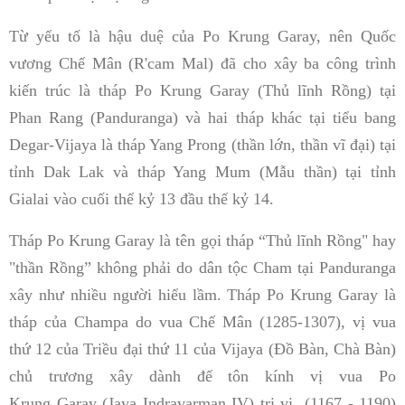
Từ yếu tố là hậu duệ của Po Krung Garay, nên Quốc
vương Chế Mân (R'cam Mal) đã cho xây ba công trình
kiến trúc là tháp Po Krung Garay (Thủ lĩnh Rồng) tại
Phan Rang (Panduranga) và hai tháp khác tại tiểu bang
Degar-Vijaya là tháp Yang Prong (thần lớn, thần vĩ đại) tại
tỉnh Dak Lak và tháp Yang Mum (Mẫu thần) tại tỉnh
Gialai vào cuối thế kỷ 13 đầu thế kỷ 14.
Tháp Po Krung Garay là tên gọi tháp “Thủ lĩnh Rồng" hay
"thần Rồng” không phải do dân tộc Cham tại Panduranga
xây như nhiều người hiểu lầm. Tháp Po Krung Garay là
tháp của Champa do vua Chế Mân (1285-1307), vị vua
thứ 12 của Triều đại thứ 11 của Vijaya (Đồ Bàn, Chà Bàn)
chủ trương xây dành để tôn kính vị vua
Po
Krung Garay (Jaya Indravarman IV) trị vị (1167 - 1190)