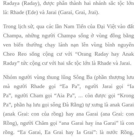
Radaya (Raday), được phân thành hai nhánh sắc tộc lớn
là: Rhade (Ede) và Jarai (Garai, Grai, Jrai).
Trong lịch sử, qua các lần Nam Tiến của Đại Việt vào đất
Champa, những người Champa sống ở vùng đồng bằng
ven biển thường chạy lánh nạn lên vùng bình nguyên
Cheo Reo sống cộng cư với “Orang Raday hay Anak
Raday” tức cộng cư với hai sắc tộc lớn là Rhade và Jarai.
Nhóm người vùng thung lũng Sông Ba (phần thượng lưu
mà người Rhade gọi “Ea Pa”, người Jarai gọi “Ia
Pa”, người Cham gọi “Aia Pa”, ... còn được gọi “Krong
Pa”, phần hạ lưu gọi sông Đà Rằng) tự xưng là anak Garai
(anak Grai: con của rồng) hay ana Garai (ana Grai: con
Rồng), người Chăm gọi “ana Garai hay ina Garai” là con
rồng. “Ea Garai, Ea Grai hay Ia Grai”: là nước Rồng,