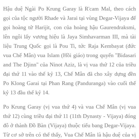
Hậu duệ Ngài Po Krung Garay là R'cam Mal, theo cách
gọi của tộc người Rhade và Jarai tại vùng Degar-Vijaya để
gọi hoàng tử Harijit, con của hoàng hậu Gaurendraksmi,
lên ngôi lấy vương hiệu là Jaya Simhavarman III, mà tài
liệu Trung Quốc gọi là Pou Ti, tức Raja Kembayat (đức
vua Chế Mân) vua Islam (Hồi giáo) trong quyển "Bidasari
and The Djinn" của Ninot Aziz, là vị vua thứ 12 của triều
đại thứ 11 vào thế kỷ 13, Chế Mân đã cho xây dựng đền
Po Klong Garai tại Phan Rang (Panduranga) vào cuối thế
kỷ 13 đầu thế kỷ 14.
Po Krung Garay (vị vua thứ 4) và vua Chế Mân (vị vua
thứ 12) cùng triều đại thứ 11 (11th Dynasty - Vijaya) đóng
đô ở thành Đồ Bàn (Vijaya) thuộc tiểu bang Degar-Vijaya.
Từ cơ sở trên có thể thấy, Vua Chế Mân là hậu duệ của vị