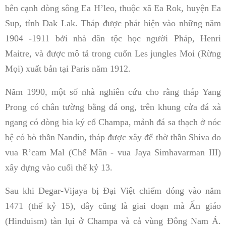
bên cạnh dòng sông Ea H’leo, thuộc xã Ea Rok, huyện Ea
Sup, tỉnh Dak Lak. Tháp được phát hiện vào những năm
1904 -1911 bởi nhà dân tộc học người Pháp, Henri
Maitre, và được mô tả trong cuốn Les jungles Moi (Rừng
Mọi) xuất bản tại Paris năm 1912.
Năm 1990, một số nhà nghiên cứu cho rằng tháp Yang
Prong có chân tường bằng đá ong, trên khung cửa đá xà
ngang có dòng bia ký cổ Champa, mảnh đá sa thạch ở nóc
bệ có bò thần Nandin, tháp được xây để thờ thần Shiva do
vua R’cam Mal (Chế Mân - vua Jaya Simhavarman III)
xây dựng vào cuối thế kỷ 13.
Sau khi Degar-Vijaya bị Đại Việt chiếm đóng vào năm
1471 (thế kỷ 15), đây cũng là giai đoạn mà Ấn giáo
(Hinduism) tàn lụi ở Champa và cả vùng Đông Nam Á.