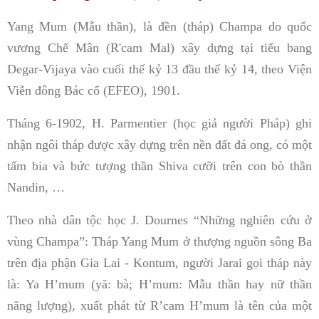
Yang Mum (Mẫu thần), là đền (tháp) Champa do quốc
vương Chế Mân (R'cam Mal) xây dựng tại tiểu bang
Degar-Vijaya vào cuối thế kỷ 13 đầu thế kỷ 14, theo Viện
Viễn đông Bác cổ (EFEO), 1901.
Tháng 6-1902, H. Parmentier (học giả người Pháp) ghi
nhận ngôi tháp được xây dựng trên nền đất đá ong, có một
tấm bia và bức tượng thần Shiva cưỡi trên con bò thần
Nandin, …
Theo nhà dân tộc học J. Dournes “Những nghiên cứu ở
vùng Champa”: Tháp Yang Mum ở thượng nguồn sông Ba
trên địa phận Gia Lai - Kontum, người Jarai gọi tháp này
là: Ya H’mum (yă: bà; H’mum: Mẫu thần hay nữ thần
năng lượng), xuất phát từ R’cam H’mum là tên của một