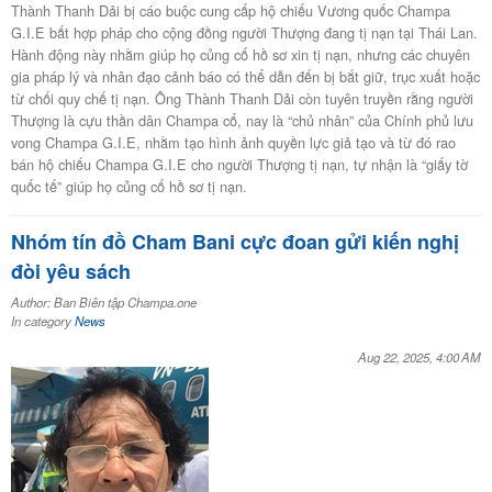
Thành Thanh Dải bị cáo buộc cung cấp hộ chiếu Vương quốc Champa
G.I.E bất hợp pháp cho cộng đồng người Thượng đang tị nạn tại Thái Lan.
Hành động này nhằm giúp họ củng cố hồ sơ xin tị nạn, nhưng các chuyên
gia pháp lý và nhân đạo cảnh báo có thể dẫn đến bị bắt giữ, trục xuất hoặc
từ chối quy chế tị nạn. Ông Thành Thanh Dải còn tuyên truyền rằng người
Thượng là cựu thần dân Champa cổ, nay là “chủ nhân” của Chính phủ lưu
vong Champa G.I.E, nhằm tạo hình ảnh quyền lực giả tạo và từ đó rao
bán hộ chiếu Champa G.I.E cho người Thượng tị nạn, tự nhận là “giấy tờ
quốc tế” giúp họ củng cố hồ sơ tị nạn.
Nhóm tín đồ Cham Bani cực đoan gửi kiến nghị
đòi yêu sách
Author: Ban Biên tập Champa.one
In category
News
Aug 22, 2025, 4:00 AM