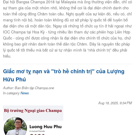
Đại hội Bangsa Champa 2018 tại Malaysia mà ông thường viện dẫn, chỉ có
sự tham gia của một nhóm nhỏ, không thể coi là đại diện chính danh cho
toàn thể cộng đồng Chăm toàn cầu. Nghị quyết của sự kiện đó, nếu có, chỉ
mang tính nội bộ, hoàn toàn không đủ cơ sở pháp lý quốc tế để tuyên bố
đại diện cho cả một dân tộc. Ngay cả những tổ chức uy tín ở hải ngoại như
IOC Champa tại Hoa Kỳ - từng nhiều lần tham dự các phiên họp Liên Hợp
Quốc - cũng chỉ được công nhận là đại diện cho chính tổ chức của họ, chứ
không bao giờ nhân danh toàn thể dân tộc Chăm. Đây là nguyên tắc pháp
lý quốc tế tối thiểu mà bất cứ ai tự nhận mình là “nhà chính trị” đều phải
hiểu.
Giấc mơ tỵ nạn và "trò hề chính trị" của Lượng
Hữu Phú
Author: Ban Biên tập Champa.one
In category
News
Aug 18, 2025, 9:34 PM