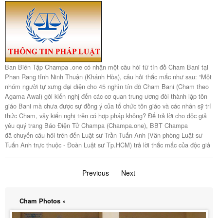
Ban Biên Tập Champa .one có nhận một câu hỏi từ tín đồ Cham Bani tại
Phan Rang tỉnh Ninh Thuận (Khánh Hòa), câu hỏi thắc mắc như sau: “Một
nhóm người tự xưng đại diện cho 45 nghìn tín đồ Cham Bani (Cham theo
Agama Awal) gởi kiến nghị đến các cơ quan trung ương đòi thành lập tôn
giáo Bani mà chưa được sự đồng ý của tổ chức tôn giáo và các nhân sỹ trí
thức Cham, vậy kiến nghị trên có hợp pháp không? Để trả lời cho độc giả
yêu quý trang Báo Điện Tử Champa (Champa.one), BBT Champa
đã chuyển câu hỏi trên đến Luật sư Trần Tuấn Anh (Văn phòng Luật sư
Tuấn Anh trực thuộc - Đoàn Luật sư Tp.HCM) trả lời thắc mắc của độc giả
Previous
page
Next
page
Cham Photos »