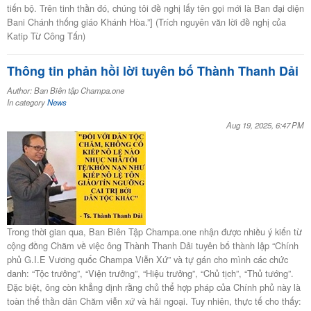
tiến bộ. Trên tinh thần đó, chúng tôi đề nghị lấy tên gọi mới là Ban đại diện
Bani Chánh thống giáo Khánh Hòa.”] (Trích nguyên văn lời đề nghị của
Katip Từ Công Tấn)
Thông tin phản hồi lời tuyên bố Thành Thanh Dải
Author: Ban Biên tập Champa.one
In category
News
Aug 19, 2025, 6:47 PM
Trong thời gian qua, Ban Biên Tập Champa.one nhận được nhiều ý kiến từ
cộng đồng Chăm về việc ông Thành Thanh Dải tuyên bố thành lập “Chính
phủ G.I.E Vương quốc Champa Viễn Xứ” và tự gán cho mình các chức
danh: “Tộc trưởng”, “Viện trưởng”, “Hiệu trưởng”, “Chủ tịch”, “Thủ tướng”.
Đặc biệt, ông còn khẳng định rằng chủ thể hợp pháp của Chính phủ này là
toàn thể thần dân Chăm viễn xứ và hải ngoại. Tuy nhiên, thực tế cho thấy: