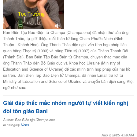
Ban Biên Tập Báo Điện tử Champa (Champa.one) đã nhận thư của ông
Thành Thảo, tự giới thiệu xuất thân từ làng Cham Phước Nhơn (Ninh
Thuận - Khánh Hòa). Ông Thành Thảo đặc nghi vấn tính hợp pháp liên
quan bằng Thạc sỹ (1993) và bằng Tiến sỹ (1997) của Thành Thanh Dải
(Thành Đài). Ban Biên Tập Báo Điện tử Champa, chuyển thắc mắc của
ông Thành Thảo đến Bộ Giáo dục và Khoa học Ukraine (Ministry of
Education and Science of Ukraine) để xác minh tính hợp pháp của hai hồ
sơ trên. Ban Biên Tập Báo Điện tử Champa, đã nhận Email trả lời từ
Ministry of Education and Science of Ukraine và chuyển bản dịch sang Việt
ngữ như sau:
Giải đáp thắc mắc nhóm người tự viết kiến nghị
đòi tôn giáo Bani
Author: Ban Biên tập Champa.one
In category
News
Aug 9, 2025, 4:58 AM