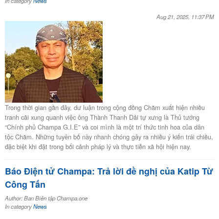
In category
News
Aug 21, 2025, 11:37 PM
Trong thời gian gần đây, dư luận trong cộng đồng Chăm xuất hiện nhiều
tranh cãi xung quanh việc ông Thành Thanh Dải tự xưng là Thủ tướng
“Chính phủ Champa G.I.E” và coi mình là một trí thức tinh hoa của dân
tộc Chăm. Những tuyên bố này nhanh chóng gây ra nhiều ý kiến trái chiều,
đặc biệt khi đặt trong bối cảnh pháp lý và thực tiễn xã hội hiện nay.
Báo Điện tử Champa: Trả lời đề nghị của Katip Từ
Công Tấn
Author: Ban Biên tập Champa.one
In category
News