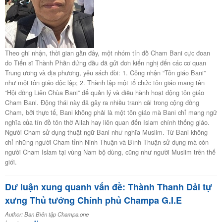
Theo ghi nhận, thời gian gần đây, một nhóm tín đồ Cham Bani cực đoan
do Tiến sĩ Thành Phần đứng đầu đã gửi đơn kiến nghị đến các cơ quan
Trung ương và địa phương, yêu sách đòi: 1. Công nhận “Tôn giáo Bani”
như một tôn giáo độc lập; 2. Thành lập một tổ chức tôn giáo mang tên
“Hội đồng Liên Chùa Bani” để quản lý và điều hành hoạt động tôn giáo
Cham Bani. Động thái này đã gây ra nhiều tranh cãi trong cộng đồng
Cham, bởi thực tế, Bani không phải là một tôn giáo mà Bani chỉ mang ngữ
nghĩa của tín đồ tôn thờ Allah hay liên quan đến Islam chính thống giáo.
Người Cham sử dụng thuật ngữ Bani như nghĩa Muslim. Từ Bani không
chỉ những người Cham tỉnh Ninh Thuận và Bình Thuận sử dụng mà còn
người Cham Islam tại vùng Nam bộ dùng, cũng như người Muslim trên thế
giới.
Dư luận xung quanh vấn đề: Thành Thanh Dải tự
xưng Thủ tướng Chính phủ Champa G.I.E
Author: Ban Biên tập Champa.one