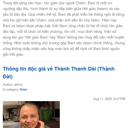
Trong đời sống văn hóa - tôn giáo của người Chăm, Bani là một tín
ngưỡng đặc thù, hình thành từ sự tiếp biến giữa Hồi giáo (Islam) và các
yếu tố bản địa. Qua nhiều thế kỷ, Bani đã phát triển hệ thống nghi lễ riêng,
vừa lưu giữ bản sắc Chăm, vừa phản ánh dấu ấn của Islam. Hiện nay,
Bani và Islam được pháp luật Việt Nam công nhận là hai tổ chức tôn giáo
độc lập, mỗi tổ chức có hiến chương, tôn chỉ, mục đích riêng. Việc sử
dụng tên gọi “Hồi giáo Bani” hay “Bani” không làm thay đổi bản chất truyền
thống. Nhà nước không chủ trương gộp Bani vào Islam chính thống, nhưng
cũng không chấp nhận việc bóp méo lịch sử để tách rời Bani khỏi nguồn
gốc Hồi giáo.
Thông tin độc giả về Thành Thanh Dải (Thành
Đài)
Author: admin
In category
News
Aug 11, 2025, 9:47 PM