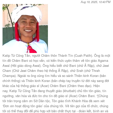
Aug 19, 2025, 10:40 PM
Katip Từ Công Tấn, người Chăm thôn Thành Tín (Cuah Patih). Ông là một
tín đồ Chăm Bani có học vấn, có kiến thức uyên thâm về tôn giáo Agama
Awal (Hồi giáo dòng Awal). Ông hiểu biết chữ Bani (chữ Ả Rập), chữ Jawi
Cham (Chữ Jawi Chăm theo hệ thống Ả Rập), chữ Srah (chữ Thrah
Champa). Ngoài ra ông cũng tìm hiểu và so sánh Thiên kinh Koran (bản
chính thống) và Thiên kinh Koran (bản chép tay truyền từ đời này sang đời
khác của hệ thống giáo sĩ (Acar) Chăm Bani (Chăm theo đạo). Hiện
nay, Katip Từ Công Tấn đang thuyết giáo (khutbah) chủ tồn tôn giáo, tín
ngưỡng, văn hóa và đức tin cho tín đồ giáo sĩ (Acar) Chăm Bani. “[Chúng
tôi trân trọng cảm ơn Sở Dân tộc, Tôn giáo tỉnh Khánh Hòa đã xem xét
‘Đơn xin hoạt động tôn giáo’ của chúng tôi. Về tên gọi của tổ chức, chúng
tôi có thể thay đổi để phù hợp với bản chất thực tại - đoàn kết, bình an và