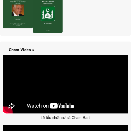
Cham Video »
Lễ tấu chức sư cả Cham Bani