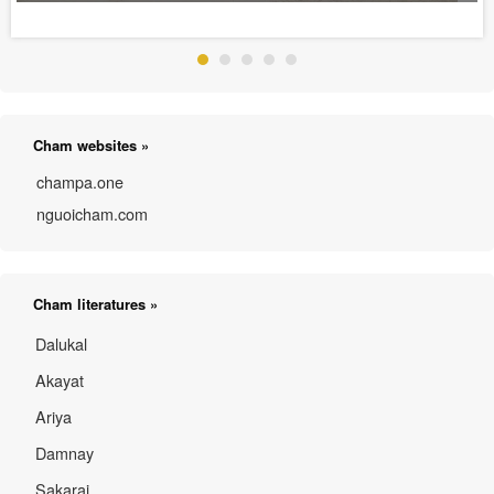
Cham websites »
champa.one
nguoicham.com
Cham literatures »
Dalukal
Akayat
Ariya
Damnay
Sakarai