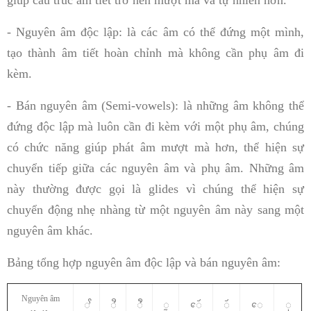
giúp cấu trúc âm tiết trở nên mượt mà và tự nhiên hơn.
- Nguyên âm độc lập: là các âm có thể đứng một mình,
tạo thành âm tiết hoàn chỉnh mà không cần phụ âm đi
kèm.
- Bán nguyên âm (Semi-vowels): là những âm không thể
đứng độc lập mà luôn cần đi kèm với một phụ âm, chúng
có chức năng giúp phát âm mượt mà hơn, thể hiện sự
chuyển tiếp giữa các nguyên âm và phụ âm. Những âm
này thường được gọi là glides vì chúng thể hiện sự
chuyển động nhẹ nhàng từ một nguyên âm này sang một
nguyên âm khác.
Bảng tổng hợp nguyên âm độc lập và bán nguyên âm:
Nguyên âm
ꨩ
ꨪ
ꨫ
ꨭ
ꨯꨮ
ꨮ
ꨯ
ꨲ