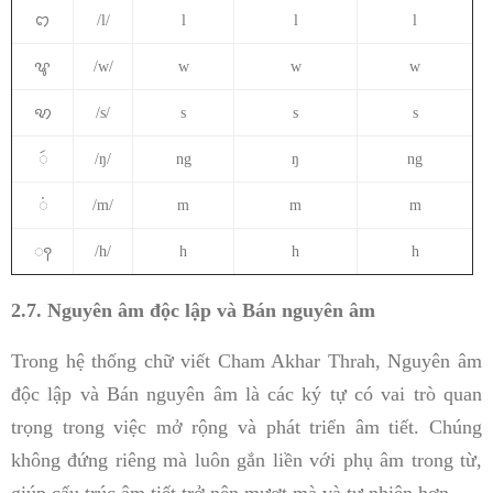
ꩊ
/l/
l
l
l
ꨥ
/w/
w
w
w
ꩋ
/s/
s
s
s
ꩃ
/ŋ/
ng
ŋ
ng
ꩌ
/m/
m
m
m
ꩍ
/h/
h
h
h
2.7.
Nguyên âm độc lập và Bán nguyên âm
Trong hệ thống chữ viết Cham Akhar Thrah, Nguyên âm
độc lập và Bán nguyên âm là các ký tự có vai trò quan
trọng trong việc mở rộng và phát triển âm tiết. Chúng
không đứng riêng mà luôn gắn liền với phụ âm trong từ,