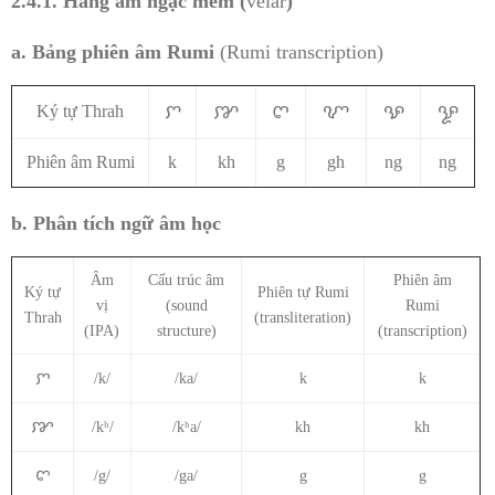
2.4.1. Hàng
âm ngạc mềm (
velar
)
a. Bảng phiên âm Rumi
(Rumi transcription)
ꨆ
ꨇ
ꨈ
ꨉ
ꨊ
ꨋ
Ký tự Thrah
Phiên âm Rumi
k
kh
g
gh
ng
ng
b. Phân tích ngữ âm học
Âm
Cấu trúc âm
Phiên âm
Ký tự
Phiên tự Rumi
vị
(sound
Rumi
Thrah
(transliteration)
(IPA)
structure)
(transcription)
ꨆ
/k/
/ka/
k
k
ꨇ
/kʰ/
/kʰa/
kh
kh
ꨈ
/g/
/ga/
g
g