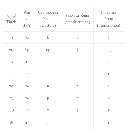
Âm
Cấu trúc âm
Phiên âm
Ký tự
Phiên tự Rumi
vị
(sound
Rumi
Thrah
(transliteration)
(IPA)
structure)
(transcription)
ꩀ
/k/
k
k
k
ꩂ
/ŋ/
ng
ŋ
ng
ꩄ
/c/
c
c
c
ꩅ
/t/
t
t
t
ꩆ
/n/
n
n
n
ꩇ
/p/
p
p
p
ꩈ
/j/
y
j
y
ꩉ
/r/
r
r
r