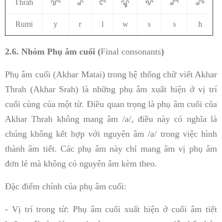
Thrah
ꨢ
ꨣ
ꨤ
ꨥ
ꨦ
ꨧ
ꨨ
Rumi
y
r
l
w
s
s
h
2.6. Nhóm Phụ âm cuối (
Final consonants
)
Phụ âm cuối (Akhar Matai) trong hệ thống chữ viết Akhar
Thrah (Akhar Srah) là những phụ âm xuất hiện ở vị trí
cuối cùng của một từ. Điều quan trọng là phụ âm cuối của
Akhar Thrah không mang âm /a/, điều này có nghĩa là
chúng không kết hợp với nguyên âm /a/ trong việc hình
thành âm tiết. Các phụ âm này chỉ mang âm vị phụ âm
đơn lẻ mà không có nguyên âm kèm theo.
Đặc điểm chính của phụ âm cuối:
- Vị trí trong từ: Phụ âm cuối xuất hiện ở cuối âm tiết