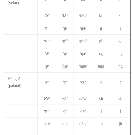
(velar)
ꨇ
/kʰ/
/kʰa/
kh
kh
ꨈ
/g/
/ga/
g
g
ꨉ
/gʱ/
/gʱa/
gh
gh
ꨊ
/ŋ/
/ŋa/
ng
ng
ꨋ
/ŋg/
/ŋga/
ngg
ng
Hàng 2
ꨌ
/c/
/ca/
c
c
(palatal)
ꨍ
/cʰ/
/cʰa/
ch
ch
ꨎ
/ɟ/
/ɟa/
j
j
ꨏ
/ɟʱ/
/ɟʱa/
jh
jh