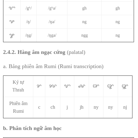
ꨉ
/gʱ/
/gʱa/
gh
gh
ꨊ
/ŋ/
/ŋa/
ng
ng
ꨋ
/ŋg/
/ŋga/
ngg
ng
2.4.2. Hàng âm ngạc cứng
(palatal)
a. Bảng phiên âm Rumi (Rumi transcription)
Ký tự
ꨌ
ꨍ
ꨎ
ꨏ
ꨐ
ꨑ
ꨒ
Thrah
Phiên âm
c
ch
j
jh
ny
ny
nj
Rumi
b. Phân tích ngữ âm học