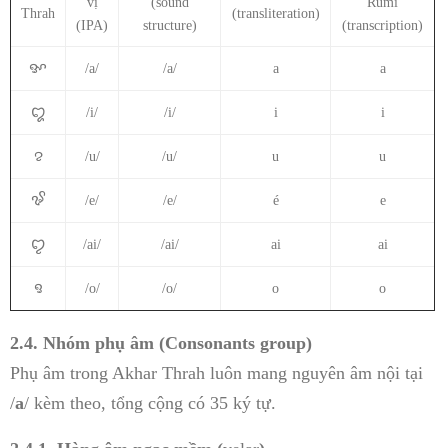
vị
(sound
Rumi
Thrah
(transliteration)
(IPA)
structure)
(transcription)
ꨀ
/a/
/a/
a
a
ꨁ
/i/
/i/
i
i
ꨂ
/u/
/u/
u
u
ꨃ
/e/
/e/
é
e
ꨄ
/ai/
/ai/
ai
ai
ꨅ
/o/
/o/
o
o
2.4. Nhóm phụ âm (Consonants group)
Phụ âm trong Akhar Thrah luôn mang nguyên âm nội tại
/
a
/ kèm theo, tổng cộng có 35 ký tự.