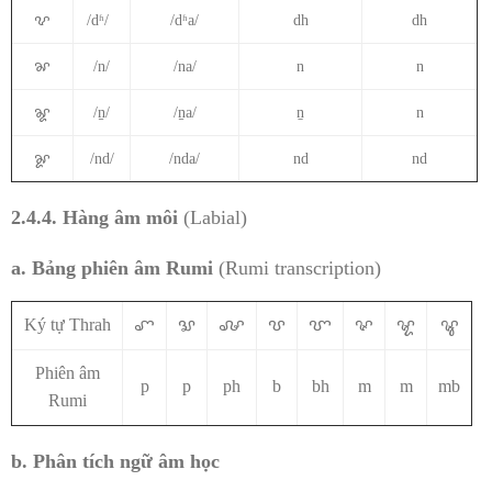
ꨖ
/dʱ/
/dʱa/
dh
dh
ꨗ
/n/
/na/
n
n
ꨘ
/n̠/
/n̠a/
ṉ
n
ꨙ
/nd/
/nda/
nd
nd
2.4.4. Hàng âm môi
(Labial)
a. Bảng phiên âm Rumi
(Rumi transcription)
Ký tự Thrah
ꨚ
ꨛ
ꨜ
ꨝ
ꨞ
ꨟ
ꨠ
ꨡ
Phiên âm
p
p
ph
b
bh
m
m
mb
Rumi
b. Phân tích ngữ âm học