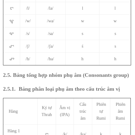
ꨤ
/l/
/la/
l
l
ꨥ
/w/
/wa/
w
w
ꨦ
/s/
/sa/
s
s
ꨧ
/ʃ/
/ʃa/
ś
s
ꨨ
/h/
/ha/
h
h
2.5. Bảng tổng hợp nhóm phụ âm (Consonants group)
2.5.1.
Bảng phân loại phụ âm theo cấu trúc âm vị
Cấu
Phiên
Phiên
Ký tự
Âm vị
Hàng
trúc
tự
âm
Thrah
(IPA)
âm
Rumi
Rumi
Hàng 1
ꨆ
/k/
/ka/
k
k