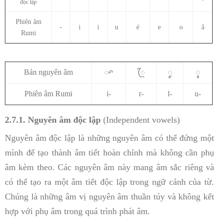
độc lập
Phiên âm
-
i
i
u
é
e
o
â
Rumi
Bán nguyên âm
ꨳ
ꨴ
ꨵ
ꨶ
Phiên âm Rumi
i-
r-
l-
u-
2.7.1. Nguyên âm độc lập
(Independent vowels)
Nguyên âm độc lập là những nguyên âm có thể đứng một
mình để tạo thành âm tiết hoàn chỉnh mà không cần phụ
âm kèm theo. Các nguyên âm này mang âm sắc riêng và
có thể tạo ra một âm tiết độc lập trong ngữ cảnh của từ.
Chúng là những âm vị nguyên âm thuần túy và không kết
hợp với phụ âm trong quá trình phát âm.