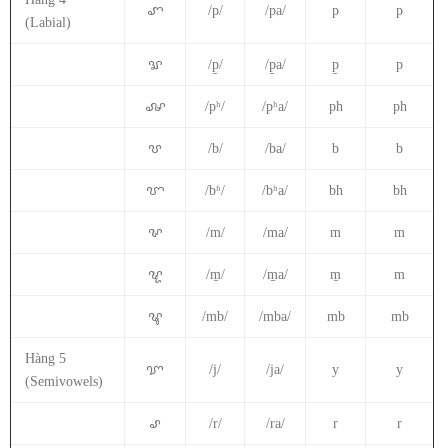
ꨚ
/p/
/pa/
p
p
(Labial)
ꨛ
/p̱/
/p̱a/
p̱
p
ꨜ
/pʰ/
/pʰa/
ph
ph
ꨝ
/b/
/ba/
b
b
ꨞ
/bʱ/
/bʱa/
bh
bh
ꨟ
/m/
/ma/
m
m
ꨠ
/m̱/
/m̱a/
m̱
m
ꨡ
/mb/
/mba/
mb
mb
Hàng 5
ꨢ
/j/
/ja/
y
y
(Semivowels)
ꨣ
/r/
/ra/
r
r