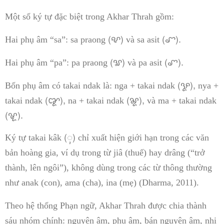
Một số ký tự đặc biệt trong Akhar Thrah gồm:
(ꨦ)
(ꨧ).
Hai phụ âm “sa”: sa praong
và sa asit
(ꨛ)
(ꨚ).
Hai phụ âm “pa”: pa praong
và pa asit
(ꨋ),
Bốn phụ âm có takai ndak là: nga + takai ndak
nya +
(ꨑ),
(ꨘ),
takai ndak
na + takai ndak
và ma + takai ndak
(ꨠ).
(ꨲ)
Ký tự takai kâk
chỉ xuất hiện giới hạn trong các văn
bản hoàng gia, ví dụ trong từ jiâ (thuế) hay drâng (“trở
thành, lên ngôi”), không dùng trong các từ thông thường
như anak (con), ama (cha), ina (mẹ) (Dharma, 2011).
Theo hệ thống Phạn ngữ, Akhar Thrah được chia thành
sáu nhóm chính: nguyên âm, phụ âm, bán nguyên âm, nhị