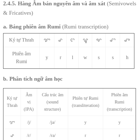
2.4.5. Hàng
Âm bán nguyên âm và âm xát
(Semivowels
& Fricatives)
a. Bảng phiên âm Rumi
(Rumi transcription)
Ký tự Thrah
ꨢ
ꨣ
ꨤ
ꨥ
ꨦ
ꨧ
ꨨ
Phiên âm
y
r
l
w
s
s
h
Rumi
b. Phân tích ngữ âm học
Âm
Cấu trúc âm
Phiên âm
Ký tự
Phiên tự Rumi
vị
(sound
Rumi
Thrah
(transliteration)
(IPA)
structure)
(transcription)
ꨢ
/j/
/ja/
y
y
ꨣ
/r/
/ra/
r
r