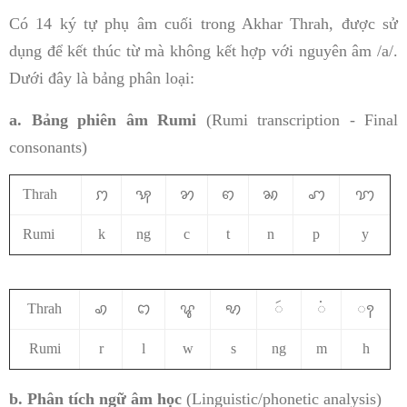
Có 14 ký tự phụ âm cuối trong Akhar Thrah, được sử
dụng để kết thúc từ mà không kết hợp với nguyên âm /a/.
Dưới đây là bảng phân loại:
a. Bảng phiên âm Rumi
(Rumi transcription - Final
consonants)
Thrah
ꩀ
ꩂ
ꩄ
ꩅ
ꩆ
ꩇ
ꩈ
Rumi
k
ng
c
t
n
p
y
Thrah
ꩉ
ꩊ
ꨥ
ꩋ
ꩃ
ꩌ
ꩍ
Rumi
r
l
w
s
ng
m
h
b. Phân tích ngữ âm học
(Linguistic/phonetic analysis)