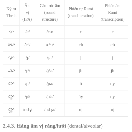
Âm
Cấu trúc âm
Phiên âm
Ký tự
Phiên tự Rumi
vị
(sound
Rumi
Thrah
(transliteration)
(IPA)
structure)
(transcription)
ꨌ
/c/
/ca/
c
c
ꨍ
/cʰ/
/cʰa/
ch
ch
ꨎ
/ɟ/
/ɟa/
j
j
ꨏ
/ɟʱ/
/ɟʱa/
jh
jh
ꨐ
/ɲ/
/ɲa/
ñ
ny
ꨑ
/ɲʲ/
/ɲʲa/
ñy
ny
ꨒ
/ndʒ/
/ndʒa/
nj
nj
2.4.3. Hàng
âm vị răng/lưỡi
(dental/alveolar)