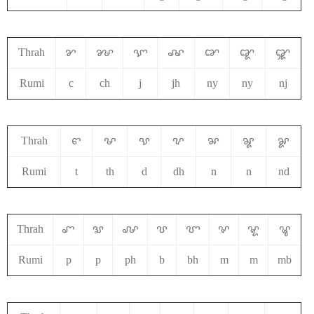
Thrah
ꨌ
ꨍ
ꨎ
ꨏ
ꨐ
ꨑ
ꨒ
Rumi
c
ch
j
jh
ny
ny
nj
Thrah
ꨓ
ꨔ
ꨕ
ꨖ
ꨗ
ꨘ
ꨙ
Rumi
t
th
d
dh
n
n
nd
Thrah
ꨚ
ꨛ
ꨜ
ꨝ
ꨞ
ꨟ
ꨠ
ꨡ
Rumi
p
p
ph
b
bh
m
m
mb