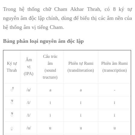
Trong hệ thống chữ Cham Akhar Thrah, có 8 ký tự
nguyên âm độc lập chính, dùng để biểu thị các âm nền của
hệ thống âm vị tiếng Cham.
Bảng phân loại nguyên âm độc lập
Cấu trúc
Âm
Ký tự
âm
Phiên tự Rumi
Phiên âm Rumi
vị
Thrah
(sound
(transliteration)
(transcription)
(IPA)
tructure)
ꨩ
/a/
a
a
-
ꨪ
/i/
i
i
i
ꨫ
/i/
i
i
i
ꨭ
/u/
u
u
u