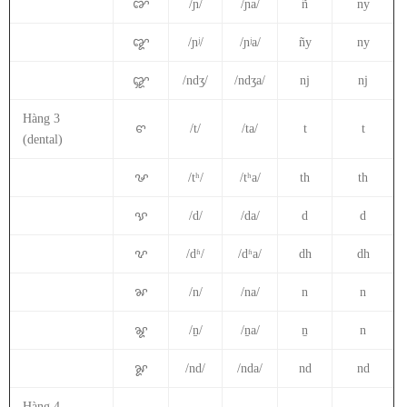
ꨐ
/ɲ/
/ɲa/
ñ
ny
ꨑ
/ɲʲ/
/ɲʲa/
ñy
ny
ꨒ
/ndʒ/
/ndʒa/
nj
nj
Hàng 3
ꨓ
/t/
/ta/
t
t
(dental)
ꨔ
/tʰ/
/tʰa/
th
th
ꨕ
/d/
/da/
d
d
ꨖ
/dʱ/
/dʱa/
dh
dh
ꨗ
/n/
/na/
n
n
ꨘ
/n̠/
/n̠a/
ṉ
n
ꨙ
/nd/
/nda/
nd
nd
Hàng 4