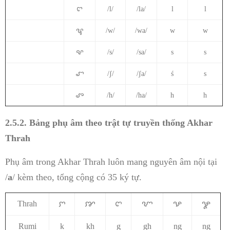
ꨤ
/l/
/la/
l
l
ꨥ
/w/
/wa/
w
w
ꨦ
/s/
/sa/
s
s
ꨧ
/ʃ/
/ʃa/
ś
s
ꨨ
/h/
/ha/
h
h
2.5.2.
Bảng phụ âm theo trật tự truyền thống Akhar
Thrah
Phụ âm trong Akhar Thrah luôn mang nguyên âm nội tại
/
a
/ kèm theo, tổng cộng có 35 ký tự.
Thrah
ꨆ
ꨇ
ꨈ
ꨉ
ꨊ
ꨋ
Rumi
k
kh
g
gh
ng
ng