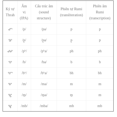
Âm
Cấu trúc âm
Phiên âm
Ký tự
Phiên tự Rumi
vị
(sound
Rumi
Thrah
(transliteration)
(IPA)
structure)
(transcription)
ꨚ
/p/
/pa/
p
p
ꨛ
/p̱/
/p̱a/
p̱
p
ꨜ
/pʰ/
/pʰa/
ph
ph
ꨝ
/b/
/ba/
b
b
ꨞ
/bʱ/
/bʱa/
bh
bh
ꨟ
/m/
/ma/
m
m
ꨠ
/m̱/
/m̱a/
m̱
m
ꨡ
/mb/
/mba/
mb
mb