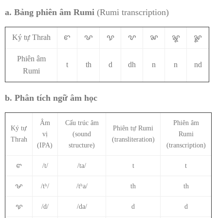
a. Bảng phiên âm Rumi
(Rumi transcription)
Ký tự Thrah
ꨓ
ꨔ
ꨕ
ꨖ
ꨗ
ꨘ
ꨙ
Phiên âm
t
th
d
dh
n
n
nd
Rumi
b. Phân tích ngữ âm học
Âm
Cấu trúc âm
Phiên âm
Ký tự
Phiên tự Rumi
vị
(sound
Rumi
Thrah
(transliteration)
(IPA)
structure)
(transcription)
ꨓ
/t/
/ta/
t
t
ꨔ
/tʰ/
/tʰa/
th
th
ꨕ
/d/
/da/
d
d