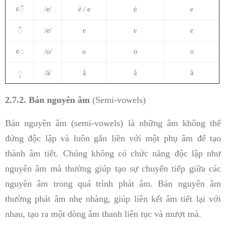
ꨯꨮ
/e/
é / e
é
e
ꨮ
/e/
e
e
e
ꨯ
/o/
o
o
o
ꨲ
/â/
â
â
â
2.7.2. Bán nguyên âm
(Semi-vowels)
Bán nguyên âm (semi-vowels) là những âm không thể
đứng độc lập và luôn gắn liền với một phụ âm để tạo
thành âm tiết. Chúng không có chức năng độc lập như
nguyên âm mà thường giúp tạo sự chuyển tiếp giữa các
nguyên âm trong quá trình phát âm. Bán nguyên âm
thường phát âm nhẹ nhàng, giúp liên kết âm tiết lại với
nhau, tạo ra một dòng âm thanh liên tục và mượt mà.