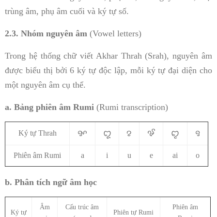
trùng âm, phụ âm cuối và ký tự số.
2.3. Nhóm nguyên âm
(Vowel letters)
Trong hệ thống chữ viết Akhar Thrah (Srah), nguyên âm
được biểu thị bởi 6 ký tự độc lập, mỗi ký tự đại diện cho
một nguyên âm cụ thể.
a. Bảng phiên âm Rumi
(Rumi transcription)
ꨀ
ꨁ
ꨂ
ꨃ
ꨄ
ꨅ
Ký tự Thrah
Phiên âm Rumi
a
i
u
e
ai
o
b. Phân tích ngữ âm học
Âm
Cấu trúc âm
Phiên âm
Ký tự
Phiên tự Rumi