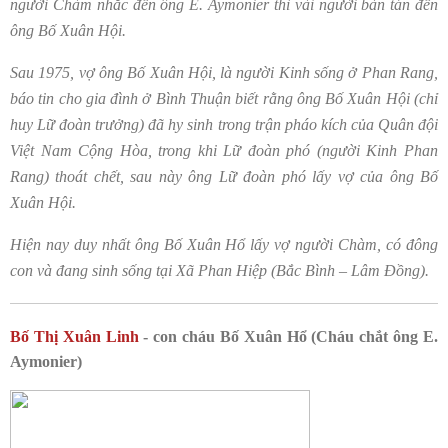
người Chàm nhắc đến ông E. Aymonier thì vài người bàn tán đến
ông Bố Xuân Hội.
Sau 1975, vợ ông Bố Xuân Hội, là người Kinh sống ở Phan Rang,
báo tin cho gia đình ở Bình Thuận biết rằng ông Bố Xuân Hội (chỉ
huy Lữ đoàn trưởng) đã hy sinh trong trận pháo kích của Quân đội
Việt Nam Cộng Hòa, trong khi Lữ đoàn phó (người Kinh Phan
Rang) thoát chết, sau này ông Lữ đoàn phó lấy vợ của ông Bố
Xuân Hội.
Hiện nay duy nhất ông Bố Xuân Hổ lấy vợ người Chàm, có đông
con và đang sinh sống tại Xã Phan Hiệp (Bắc Bình – Lâm Đồng).
Bố Thị Xuân Linh
- con cháu Bố Xuân Hổ (Cháu chắt ông E.
Aymonier)