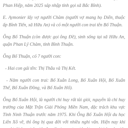
Phan Hiệp, năm 2025 sáp nhập tỉnh gọi xã Bắc Bình).
E. Aymonier lấy vợ người Chàm (người vợ mang họ Diên, thuộc
ấp Bình Tiến, xã Hữu An) và có một người con trai tên Bố Thuận.
Ông Bố Thuận (còn được gọi ông Đề), sinh sống tại xã Hữu An,
quận Phan Lý Chàm, tỉnh Bình Thuận.
Ông Bố Thuận, có 7 người con:
- Hai con gái tên: Thị Thâu và Thị Két.
- Năm người con trai: Bố Xuân Long, Bố Xuân Hội, Bố Xuân
Thể, Bố Xuân Đồng, và Bố Xuân Hổ).
Ông Bố Xuân Hội, là người chỉ huy rất tài giỏi, nguyên là chỉ huy
trưởng của Mặt Trận Giải Phóng Miền Nam, đặc trách khu vực
Tỉnh Ninh Thuận trước năm 1975. Khi Ông Bố Xuân Hội du học
Liên Xô về, thì ông bị qua đời với nhiều nghi vấn. Hiện nay khi