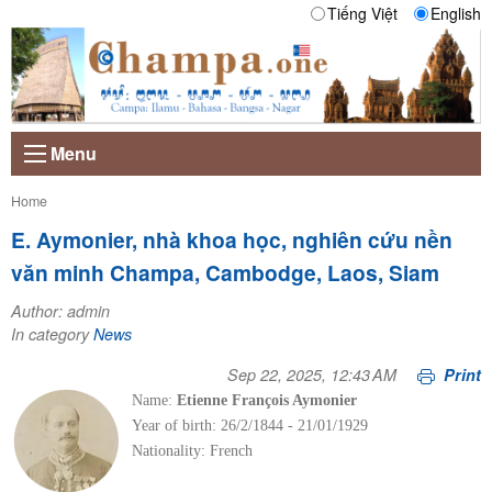
Tiếng Việt
English
Menu
Current:
Home
E. Aymonier, nhà khoa học, nghiên cứu nền
văn minh Champa, Cambodge, Laos, Siam
Author: admin
In category
News
Sep 22, 2025, 12:43 AM
Print
Name:
Etienne François Aymonier
Year of birth: 26/2/1844 - 21/01/1929
Nationality: French