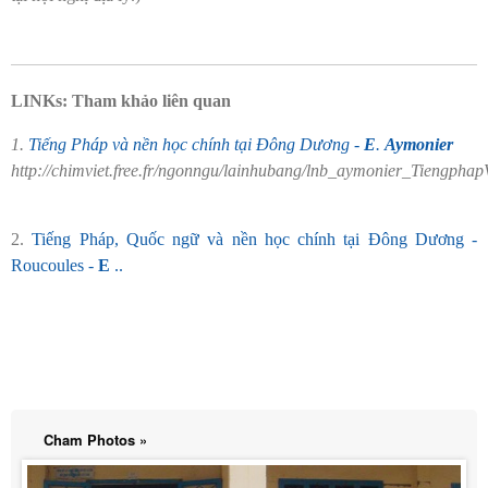
LINKs: Tham khảo liên quan
1.
Tiếng Pháp và nền học chính tại Đông Dương -
E
.
Aymonier
http://chimviet.free.fr/ngonngu/lainhubang/lnb_aymonier_Tieng
2.
Tiếng Pháp, Quốc ngữ và nền học chính tại Đông Dương -
Roucoules -
E
..
Cham Photos »