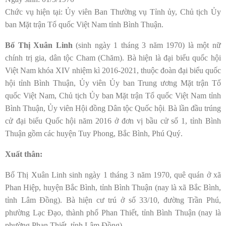
Chức vụ hiện tại: Ủy viên Ban Thường vụ Tỉnh ủy, Chủ tịch Ủy
ban Mặt trận Tổ quốc Việt Nam tỉnh Bình Thuận.
Bố Thị Xuân Linh
(sinh ngày 1 tháng 3 năm 1970) là một nữ
chính trị gia, dân tộc Cham (Chăm). Bà hiện là đại biểu quốc hội
Việt Nam khóa XIV nhiệm kì 2016-2021, thuộc đoàn đại biểu quốc
hội tỉnh Bình Thuận, Ủy viên Ủy ban Trung ương Mặt trận Tổ
quốc Việt Nam, Chủ tịch Ủy ban Mặt trận Tổ quốc Việt Nam tỉnh
Bình Thuận, Ủy viên Hội đồng Dân tộc Quốc hội
Bà lần đầu trúng
.
cử đại biểu Quốc hội năm 2016 ở đơn vị bầu cử số 1, tỉnh Bình
Thuận gồm các huyện Tuy Phong, Bắc Bình, Phú Quý.
Xuất thân:
Bố Thị Xuân Linh sinh ngày 1 tháng 3 năm 1970, quê quán ở xã
Phan Hiệp, huyện Bắc Bình, tỉnh Bình Thuận (nay là xã Bắc Bình,
tỉnh Lâm Đồng). Bà hiện cư trú ở số 33/10, đường Trần Phú,
phường Lạc Đạo, thành phố Phan Thiết, tỉnh Bình Thuận (nay là
phường Phan Thiết, tỉnh Lâm Đồng).