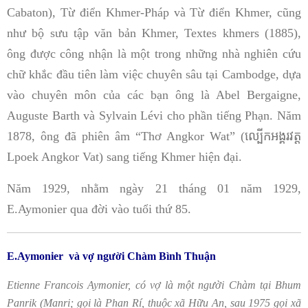
Cabaton), Từ điển Khmer-Pháp và Từ điển Khmer, cũng
như bộ sưu tập văn bản Khmer, Textes khmers (1885),
ông được công nhận là một trong những nhà nghiên cứu
chữ khắc đầu tiên làm việc chuyên sâu tại Cambodge, dựa
vào chuyên môn của các bạn ông là Abel Bergaigne,
Auguste Barth và Sylvain Lévi cho phần tiếng Phạn. Năm
1878, ông đã phiên âm ​“Thơ Angkor Wat” (ល្បើកអង្គរវត្ត
Lpoek Angkor Vat) sang tiếng Khmer hiện đại.
Năm 1929, nhằm ngày 21 tháng 01 năm 1929,
E.Aymonier qua đời vào tuổi thứ 85.
E.Aymonier và vợ người Chàm Bình Thuận
Etienne Francois Aymonier, có vợ là một người Chàm tại Bhum
Panrik (Manri; gọi là Phan Rí, thuộc xã Hữu An, sau 1975 gọi xã