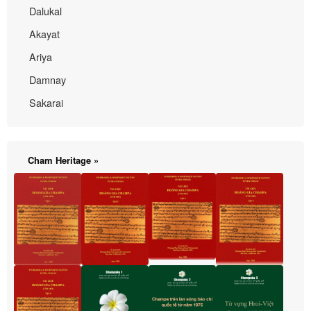
Dalukal
Akayat
Ariya
Damnay
Sakarai
Cham Heritage »