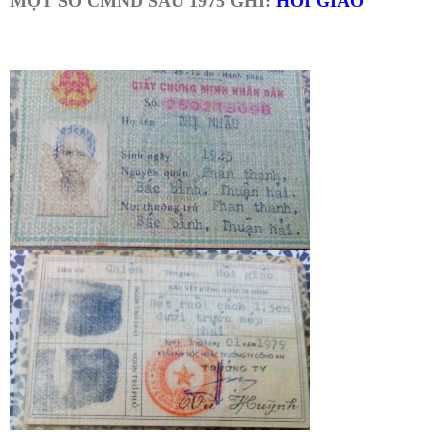
MỘT SỐ CMND SAU 1975 GHI:
HỒI GIÁO