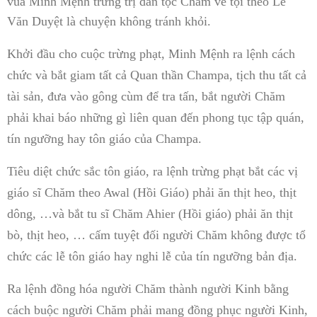
vua Minh Mệnh trừng trị dân tộc Chăm về tội theo Lê
Văn Duyệt là chuyện không tránh khỏi.
Khởi đầu cho cuộc trừng phạt, Minh Mệnh ra lệnh cách
chức và bắt giam tất cả Quan thần Champa, tịch thu tất cả
tài sản, đưa vào gông cùm để tra tấn, bắt người Chăm
phải khai báo những gì liên quan đến phong tục tập quán,
tín ngưỡng hay tôn giáo của Champa.
Tiêu diệt chức sắc tôn giáo, ra lệnh trừng phạt bắt các vị
giáo sĩ Chăm theo Awal (Hồi Giáo) phải ăn thịt heo, thịt
dông, …và bắt tu sĩ Chăm Ahier (Hồi giáo) phải ăn thịt
bò, thịt heo, … cấm tuyệt đối người Chăm không được tổ
chức các lễ tôn giáo hay nghi lễ của tín ngưỡng bản địa.
Ra lệnh đồng hóa người Chăm thành người Kinh bằng
cách buộc người Chăm phải mang đồng phục người Kinh,