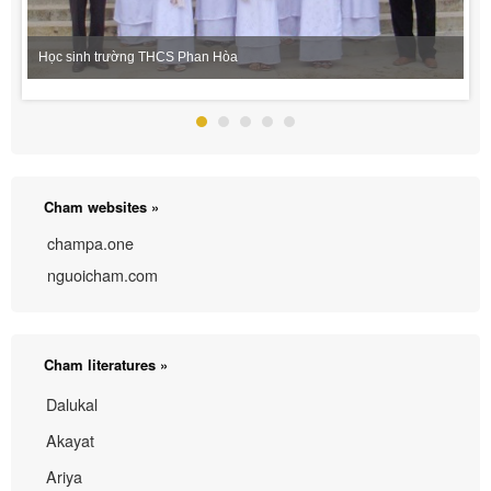
Học sinh trường THCS Phan Hòa
Cham websites »
champa.one
nguoicham.com
Cham literatures »
Dalukal
Akayat
Ariya