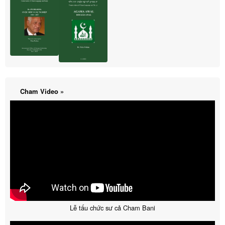
Cham Video »
Lễ tấu chức sư cả Cham Bani