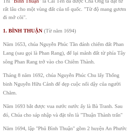
Thì "
Bình Thuận
" là Cái Tên đã được Cha Ông ta đặt từ
rất lâu cho một vùng đất của tổ quốc. "Từ độ mang gươm
đi mở cõi".
1. BÌNH THUẬN
(Từ năm 1694)
Năm 1653, chúa Nguyễn Phúc Tần đánh chiếm đất Phan
Lang (sau gọi là Phan Rang), để lại mảnh đất từ phía Tây
sông Phan Rang trở vào cho Chiêm Thành.
Tháng 8 năm 1692, chúa Nguyễn Phúc Chu lấy Thống
binh Nguyễn Hữu Cảnh để dẹp cuộc nổi dậy của người
Chăm.
Năm 1693 bắt được vua nước nước ấy là Bà Tranh. Sau
đó, Chúa cho sáp nhập và đặt tên là "Thuận Thành trấn"
Năm 1694, lập "Phủ Bình Thuận" gồm 2 huyện An Phước